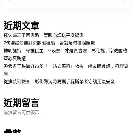
近期文章
迷失婦忘了回家路 警暖心護送平安返家
7旬婦誤信催討欠款險被騙 警銀及時攔阻匯款
神明護持 守護民主- 不賄選 才是真會選 彰化攜手宗教團體
齊心反賄選
暑假煮三餐靠好市多「一站式備料」救援 網友曬食譜：料理寶
庫
從換裝到檢查 彰化縣消防局攜手瓦斯業者守護用氣安全
近期留言
尚無留言可供顯示。