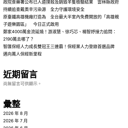
政院食藥署公布已人道撲殺及銷毀羊隻檢驗結果 雲林縣政府
持續追查戴奧辛污染源 全力守護環境安全
原臺鐵高雄機廠打造為 全台最大半室內免費開放的「高雄親
子遊樂園區」 今日正式啟用
鄭家4000萬金流延燒！游淑慧、徐巧芯、楊智妤接力追問：
2190萬去哪了？
智匯保經人力成長雙冠王三連霸！保經業人力登錄首選品牌
邁向萬人保經新里程
近期留言
尚無留言可供顯示。
彙整
2026 年 8 月
2026 年 7 月