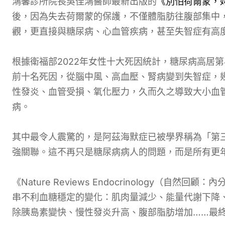
鴻馨診所院長吳佳鴻醫師最新出版的
《別怕荷爾蒙，
後，因為失去荷爾蒙的保護，不僅體脂肪往腹部集中
觀，更直接與糖尿病、心血管疾病，甚至失智症有高
根據衛福部2022年女性十大死因統計，糖尿病高居
前十名死因，從腦中風、高血壓、腎病變到失智症，
性發炎、血管受損、氧化壓力，久而久之導致大小血
病。
其中最令人震驚的，是阿茲海默症已被學界稱為「第
強關聯。這不再只是糖尿病病人的問題，而是所有更
《Nature Reviews Endocrinology（
串不利血糖穩定的變化：肌肉量減少、能量代謝下降
除胰島素變快、慢性發炎升高、腹部脂肪增加……最