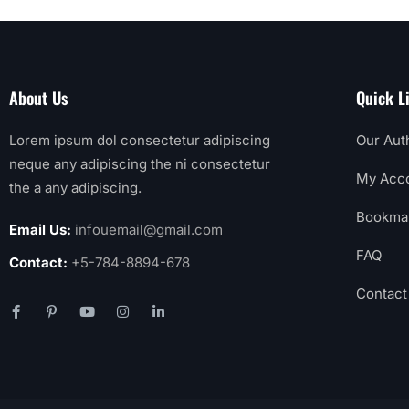
About Us
Quick L
Lorem ipsum dol consectetur adipiscing
Our Aut
neque any adipiscing the ni consectetur
My Acc
the a any adipiscing.
Bookma
Email Us:
infouemail@gmail.com
FAQ
Contact:
+5-784-8894-678
Contact