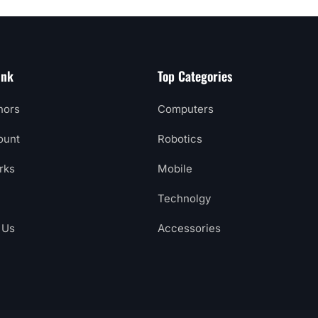
ink
Top Categories
hors
Computers
ount
Robotics
rks
Mobile
Technolgy
 Us
Accessories