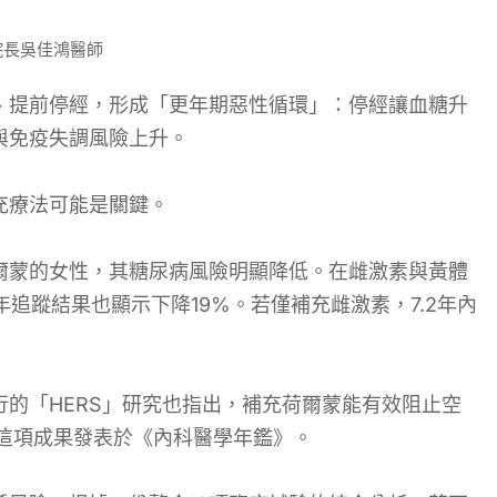
院長吳佳鴻醫師
、提前停經，形成「更年期惡性循環」：停經讓血糖升
與免疫失調風險上升。
充療法可能是關鍵。
爾蒙的女性，其糖尿病風險明顯降低。在雌激素與黃體
年追蹤結果也顯示下降19%。若僅補充雌激素，7.2年內
的「HERS」研究也指出，補充荷爾蒙能有效阻止空
這項成果發表於《內科醫學年鑑》。