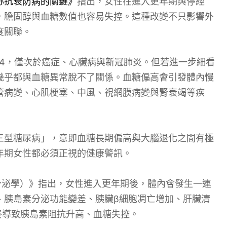
妳抗衰防病的關鍵》
指出，女性在進入更年期與停經
，膽固醇與血糖數值也容易失控。這種改變不只影響外
度關聯。
第4，僅次於癌症、心臟病與新冠肺炎。但若進一步細看
幾乎都與血糖異常脫不了關係。血糖偏高會引發體內慢
管病變、心肌梗塞、中風、視網膜病變與腎衰竭等疾
三型糖尿病」，意即血糖長期偏高與大腦退化之間有極
年期女性都必須正視的健康警訊。
自然回顧：內分泌學）》指出，女性進入更年期後，體內會發生一連
、胰島素分泌功能變差、胰臟β細胞凋亡增加、肝臟清
終導致胰島素阻抗升高、血糖失控。