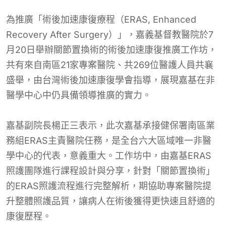
為推廣「術後加速康復療程（ERAS, Enhanced
Recovery After Surgery）」，嘉義基督教醫院於7
月20日舉辦關節置換術的術後加速康復推廣工作坊，
共有來自南區21家專案醫院、共269位醫護人員共襄
盛舉，由台灣術後加速康復學會指導，展現嘉基在非
醫學中心中仍具備領導推廣的實力。
嘉基副院長楊正三表示，此次嘉基承接健保署南區業
務組ERAS主責醫院任務，是全台六大區域唯一非醫
學中心的代表，意義重大。工作坊中，由嘉基ERAS
照護團隊進行課程設計與分享，針對「關節置換術」
的ERAS照護流程進行完整解析，期協助專案醫院提
升整體照護品質，讓病人在術後獲得更快速且舒適的
康復歷程。