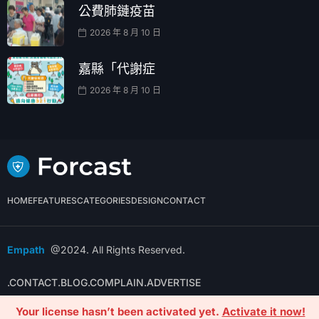
公費肺鏈疫苗
2026 年 8 月 10 日
嘉縣「代謝症
2026 年 8 月 10 日
HOME
FEATURES
CATEGORIES
DESIGN
CONTACT
Empath
@2024. All Rights Reserved.
.CONTACT
.BLOG
.COMPLAIN
.ADVERTISE
Your license hasn’t been activated yet.
Activate it now!