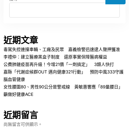
近期文章
毒駕失控連撞車輛、工廠及民眾 嘉義檢警迅速逮人聲押獲准
李禮仲：建立醫療黑盒子制度 還原事實保障醫病權益
公費肺鏈疫苗再升級！今增21價「一劑搞定」 3類人快打
嘉縣「代謝症候群OUT 邁向健康321行動」 預防中風333守護
腦血管健康
女性腰圍80、男性90公分是警戒線 黃敏惠響應「89量腰日」
籲做好健康ACE
近期留言
尚無留言可供顯示。