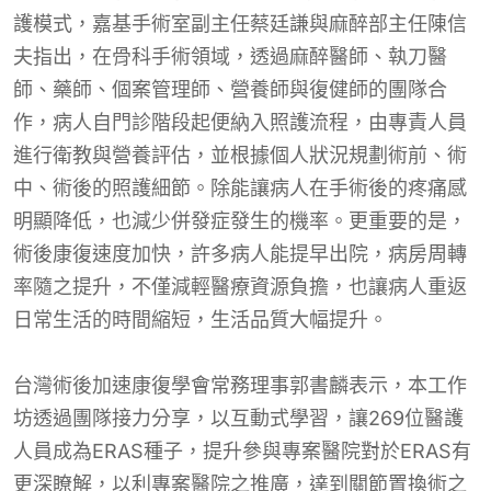
護模式，嘉基手術室副主任蔡廷謙與麻醉部主任陳信
夫指出，在骨科手術領域，透過麻醉醫師、執刀醫
師、藥師、個案管理師、營養師與復健師的團隊合
作，病人自門診階段起便納入照護流程，由專責人員
進行衛教與營養評估，並根據個人狀況規劃術前、術
中、術後的照護細節。除能讓病人在手術後的疼痛感
明顯降低，也減少併發症發生的機率。更重要的是，
術後康復速度加快，許多病人能提早出院，病房周轉
率隨之提升，不僅減輕醫療資源負擔，也讓病人重返
日常生活的時間縮短，生活品質大幅提升。
台灣術後加速康復學會常務理事郭書麟表示，本工作
坊透過團隊接力分享，以互動式學習，讓269位醫護
人員成為ERAS種子，提升參與專案醫院對於ERAS有
更深瞭解，以利專案醫院之推廣，達到關節置換術之