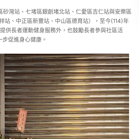
正區砂灣站、七堵區銀創堵北站、仁愛區吉仁站與安樂區
碇祥站、中正區新豐站、中山區德育站），至今(114)年
除提供長者運動健身服務外，也鼓勵長者參與社區活
一步促進身心健康。