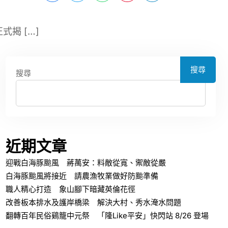
揭 […]
搜尋
搜尋
近期文章
迎戰白海豚颱風 蔣萬安：料敵從寬、禦敵從嚴
白海豚颱風將接近 請農漁牧業做好防颱準備
職人精心打造 象山腳下暗藏英倫花徑
改善板本排水及護岸橋梁 解決大村、秀水淹水問題
翻轉百年民俗鷄籠中元祭 「隆Like平安」快閃站 8/26 登場