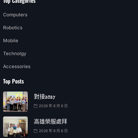
Top Categories
Computers
Robotics
Mobile
Technolgy
Accessories
Top Posts
對接2027
2026 年 8 月 6 日
高雄榮服處拜
2026 年 8 月 6 日