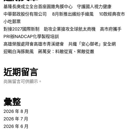
基隆長庚成立全台首座圓錐角膜中心 守護國人視力健康
中華郵政股份有限公司 8月新推出繽紛手繪風 10款經典夜市
小吃郵票
對接2027國際新制 助攻企業搶攻全球航太商機 高市府攜手
PRI辦NADCAP化學製程培訓
高雄榮服處拜會高雄市青溪總會 共織「安心御老」安全網
迎戰白海豚颱風 蔣萬安：料敵從寬、禦敵從嚴
近期留言
尚無留言可供顯示。
彙整
2026 年 8 月
2026 年 7 月
2026 年 6 月