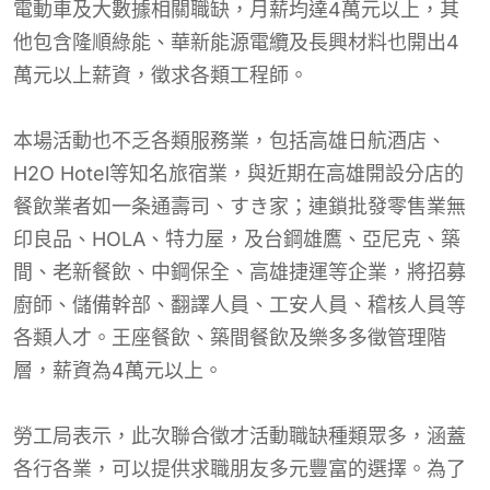
電動車及大數據相關職缺，月薪均達4萬元以上，其
他包含隆順綠能、華新能源電纜及長興材料也開出4
萬元以上薪資，徵求各類工程師。
本場活動也不乏各類服務業，包括高雄日航酒店、
H2O Hotel等知名旅宿業，與近期在高雄開設分店的
餐飲業者如一条通壽司、すき家；連鎖批發零售業無
印良品、HOLA、特力屋，及台鋼雄鷹、亞尼克、築
間、老新餐飲、中鋼保全、高雄捷運等企業，將招募
廚師、儲備幹部、翻譯人員、工安人員、稽核人員等
各類人才。王座餐飲、築間餐飲及樂多多徵管理階
層，薪資為4萬元以上。
勞工局表示，此次聯合徵才活動職缺種類眾多，涵蓋
各行各業，可以提供求職朋友多元豐富的選擇。為了