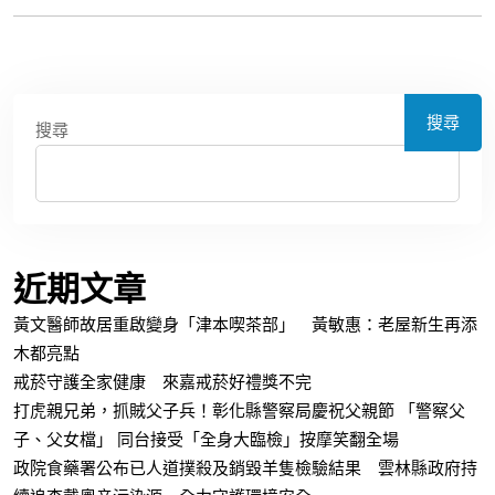
搜尋
搜尋
近期文章
黃文醫師故居重啟變身「津本喫茶部」 黃敏惠：老屋新生再添
木都亮點
戒菸守護全家健康 來嘉戒菸好禮獎不完
打虎親兄弟，抓賊父子兵！彰化縣警察局慶祝父親節 「警察父
子、父女檔」 同台接受「全身大臨檢」按摩笑翻全場
政院食藥署公布已人道撲殺及銷毀羊隻檢驗結果 雲林縣政府持