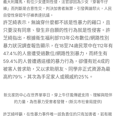
義大利羅馬，有位少女遭到性侵，法官卻因為少女「穿著牛仔
褲」而判斷是合意性交，判決加害者無罪，引發輿論怒火，人民
自發性穿起牛仔褲表達抗議。
許芝綺表示，無論穿什麼都不該是性暴力的藉口，且
只要沒有同意、發生非自願的性行為就是性侵害。許
芝綺指出，根據衛生福利部113年公布數位/網路性別
暴力狀況調查報告顯示，在18至74歲民眾中在112年有
47.4%的人曾遭受過數位/網路性別暴力，而終生有
59.4%的人曾遭遇這樣的暴力行為，卻僅有近4成的
被害人曾求助，又以求助朋友、同學非正式資源為最
高約79%，其次為手足家人或親戚約25%。
新北家防中心在世界單寧日，穿上牛仔風傳遞支持、理解與陪伴
的力量，為性暴力受害者發聲。(新北市社會局提供)
許芝綺呼籲，在性暴力事件唯一該負責任的只有加害者，若有親