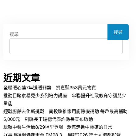
搜尋
搜尋
近期文章
全聯暖心連7年送暖弱勢 捐嘉縣353萬元物資
推動目睹家暴兒少系列培力講座 串聯提升社政教育守護兒少
量能
迎戰廚餘去化新挑戰 南投縣推家用廚餘機補助 每戶最高補助
5,000元 副縣長王瑞德代表許縣長宣布啟動
玩轉中藥生活節8/29埔里登場 邀您走進中藥鋪的日常
好事聯播網港都電台 FM98.3 舉辦2026 第七屆港都好聲