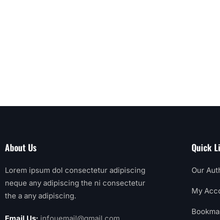
About Us
Quick L
Lorem ipsum dol consectetur adipiscing
Our Aut
neque any adipiscing the ni consectetur
My Acc
the a any adipiscing.
Bookma
Email Us:
infouemail@gmail.com