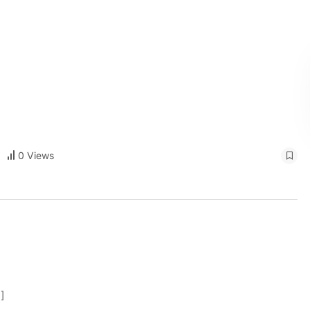
0 Views
]