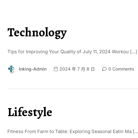
Technology
Tips for Improving Your Quality of July 11, 2024 Workou […]
Inking-Admin
2024 年 7 月 8 日
0 Comments
Lifestyle
Fitness From Farm to Table: Exploring Seasonal Eatin Ma […