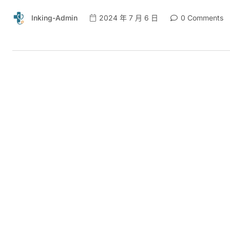
Inking-Admin
2024 年 7 月 6 日
0 Comments