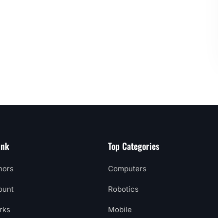
ink
Top Categories
hors
Computers
ount
Robotics
rks
Mobile