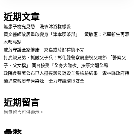
近期文章
無患子樹鬼見愁 洗衣沐浴樣樣妥
黃文醫師故居重啟變身「津本喫茶部」 黃敏惠：老屋新生再添
木都亮點
戒菸守護全家健康 來嘉戒菸好禮獎不完
打虎親兄弟，抓賊父子兵！彰化縣警察局慶祝父親節 「警察父
子、父女檔」 同台接受「全身大臨檢」按摩笑翻全場
政院食藥署公布已人道撲殺及銷毀羊隻檢驗結果 雲林縣政府持
續追查戴奧辛污染源 全力守護環境安全
近期留言
尚無留言可供顯示。
彙整