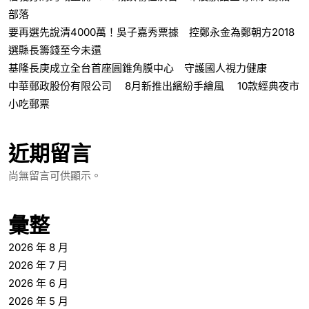
部落
要再選先說清4000萬！吳子嘉秀票據 控鄭永金為鄭朝方2018
選縣長籌錢至今未還
基隆長庚成立全台首座圓錐角膜中心 守護國人視力健康
中華郵政股份有限公司 8月新推出繽紛手繪風 10款經典夜市
小吃郵票
近期留言
尚無留言可供顯示。
彙整
2026 年 8 月
2026 年 7 月
2026 年 6 月
2026 年 5 月