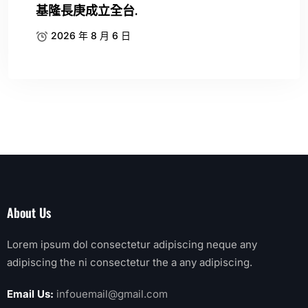
基隆長庚成立全台.
2026 年 8 月 6 日
About Us
Lorem ipsum dol consectetur adipiscing neque any
adipiscing the ni consectetur the a any adipiscing.
Email Us:
infouemail@gmail.com