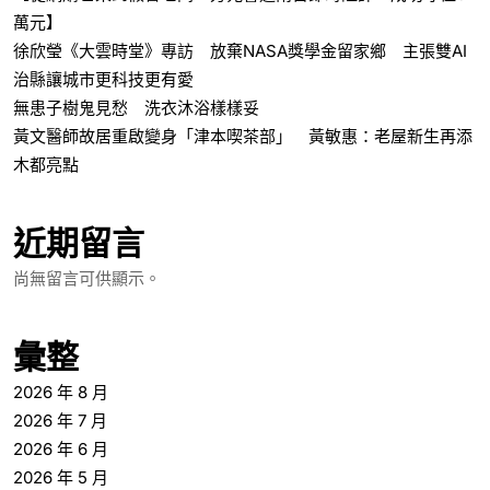
萬元】
徐欣瑩《大雲時堂》專訪 放棄NASA獎學金留家鄉 主張雙AI
治縣讓城市更科技更有愛
無患子樹鬼見愁 洗衣沐浴樣樣妥
黃文醫師故居重啟變身「津本喫茶部」 黃敏惠：老屋新生再添
木都亮點
近期留言
尚無留言可供顯示。
彙整
2026 年 8 月
2026 年 7 月
2026 年 6 月
2026 年 5 月