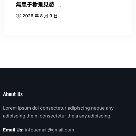
無患子樹鬼見愁 .
2026 年 8 月 9 日
About Us
Lorem ipsum dol consectetur adipiscing neque any
adipiscing the ni consectetur the a any adipiscing.
Email Us:
infouemail@gmail.com