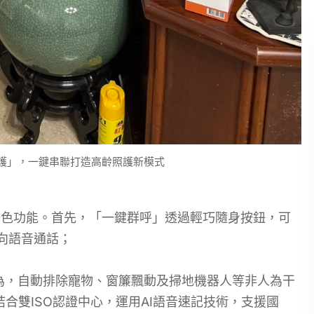
守護」，一鍵串聯打造高齡照護新模式
特色功能。首先，「一鍵群呼」透過輕巧隨身按鈕，可
向語音通話；
為，自動排除寵物、窗簾飄動及掃地機器人等非人為干
合雙ISO認證中心，運用AI語音速記技術，支援國