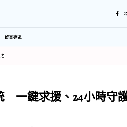
留言專區
長者
統 一鍵求援、24小時守