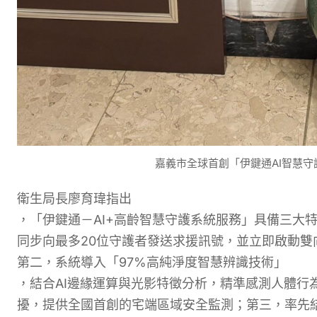
嘉義市全球首創「伊鍵通AI智慧
衛生局長廖育瑋
指出
，「伊鍵通－AI+高齡智慧守護系統服務」具備三大
同步向最多20位守護者發送求援訊號，並立即啟動雙
第二
，系統導入
「
97%高純淨度智慧辨識技術
」
，結合AI邊緣運算與光影特徵分析，精準感測人體行
擾，提供全國首創的宅端區域安全監測；第三，率先結