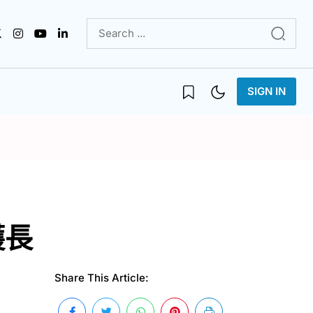
SIGN IN
護長
Share This Article: