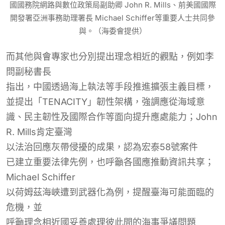
國國務院網路與數位政策局副助卿 John R. Mills、前美國國際
開發署亞洲事務助理署長 Michael Schiffer等重要人士共同參
與。（海委會提供）
而其他
與會專家
也分別提出理念相近的觀點，例如
李
問副秘書長
指出，中國透過海上執法等手段推進擴張主義目標，
並提出「TENACITY」韌性架構，強調應從海域意
識、民主韌性及國際合作等面向提升應處能力；John
R. Mills肯定臺灣
以
法治回應灰
帶
侵擾的成果，認為
宏泰58號
案件
已建立重要法律先例
，也呼籲各國應推動資訊共享
；
Michael Schiffer
以荷姆茲海峽遭到武器化為例，提醒臺海可能面臨的
危機，並
呼籲
理念相近國妥善處理彼此間的
海
事
爭議
問題