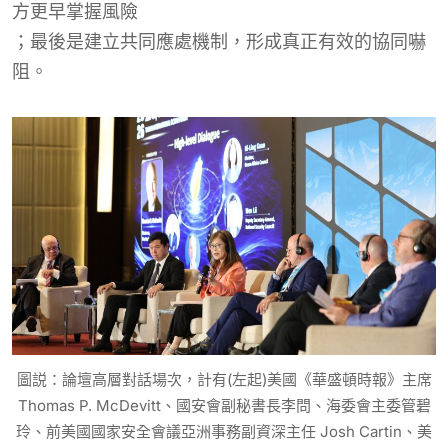
方更早掌握風險
；最後是建立共同應處機制，形成真正有效的協同嚇
阻。
圖説：論壇高層對話場次，計有(左起)美國《華盛頓時報》主席
Thomas P. McDevitt、國安會副秘書長李問、海委會主委管碧
玲、前美國國家安全會議亞洲事務副資深主任 Josh Cartin、美