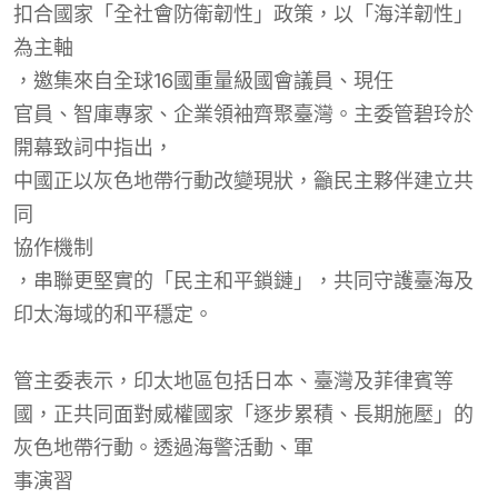
扣合國家「全社會防衛韌性」政策，以「海洋韌性」
為主軸
，邀集來自
全球
1
6
國重量級國會議員、
現任
官員、智庫專家、企業領袖
齊聚臺灣
。
主委
管碧玲
於
開幕
致詞
中
指出
，
中國正以灰色地帶行動改變現狀，籲民主夥伴建立共
同
協作
機制
，串聯更堅實的「民主和平鎖鏈」，共同守護臺海及
印太海域的和平穩定。
管主委表示，印太地區包括日本、臺灣及菲律賓等
國，正共同面對威權國家「逐步累積、長期施壓」的
灰色地帶行動。透過海警活動、軍
事
演
習