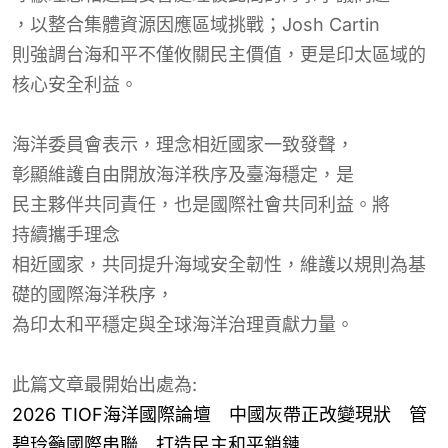
，以整合集體資源
因應區域挑戰
；
Josh Cartin
則強調台海和平不僅
攸關民主
價值，
更是
印太區域的
核心安全利益
。
海洋委員會表示，理念相近國家一致發聲，
彰顯維護自由開放海洋秩序
及臺海穩定，是
民主夥伴共同責任，也
是國際社會共同利益
。
將
持續攜手理念
相近國家，共同提升海域安全韌性，維護以規則為基
礎的國際海洋秩序，
為印太和平穩定與全球海洋治理貢獻力量。
此篇文章最開始出處為:
2026 TIOF海洋國際論壇 中國灰帶正改變現狀 管
碧玲籲國際串聯 打造民主和平鎖鏈