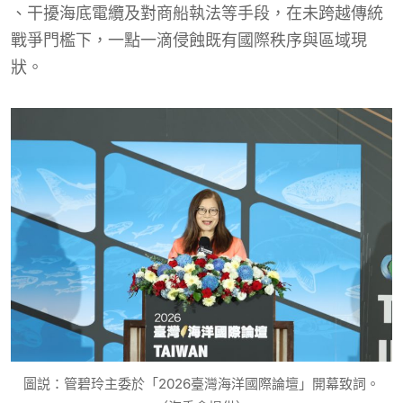
、干擾海底電纜及對商船執法等手段，在未跨越傳統
戰爭門檻下，一點一滴侵蝕既有國際秩序與區域現
狀。
圖説：管碧玲主委於「2026臺灣海洋國際論壇」開幕致詞。