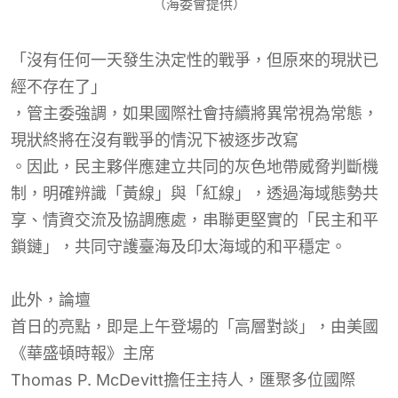
（海委會提供）
「沒有任何一天發生決定性的戰爭，但原來的現狀已
經不存在了」
，管主委強調，
如果
國際社會持續將異常視為常態，
現狀
終將在沒有戰爭的情況下
被逐步改寫
。因此，民主夥伴應建立共同的灰色地帶威脅判斷機
制，明確辨識「黃線」與「紅線」，透過海域態勢共
享、情資交流及協調應處，串聯更堅實的「民主和平
鎖鏈」，共同守護臺海及印太海域的和平穩定。
此外，
論壇
首日的亮點，即是上午登場的「高層對談」，由美國
《華盛頓時報》主席
Thomas P. McDevitt擔任主持人，
匯聚多位
國際