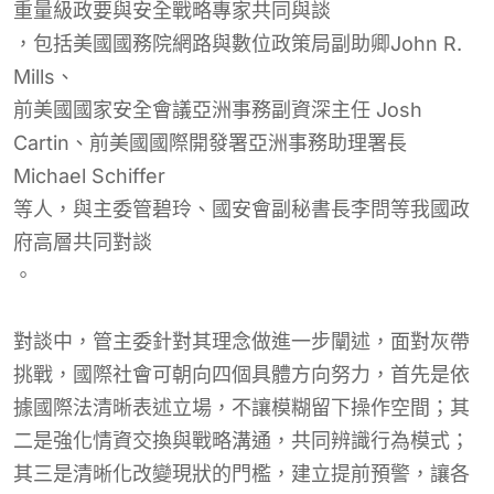
重量級政要與安全戰略專家
共同與談
，包括美國國務院網路與數位政策局副助卿John R.
Mills、
前美國國家安全會議亞洲事務副資深主任 Josh
Cartin、前美國國際開發署亞洲事務助理署長
Michael Schiffer
等人，與主委管碧玲、國安會副秘書長李問等我國政
府高層共同對談
。
對談中，管主委針對其理念做進一步闡述，面對灰帶
挑戰，國際社會可朝向四個具體方向努力，首先是依
據國際法清晰表述立場，不讓模糊留下操作空間；其
二是強化情資交換與戰略溝通，共同辨識行為模式；
其三是清晰化改變現狀的門檻，建立提前預警，讓各