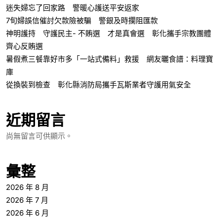
迷失婦忘了回家路 警暖心護送平安返家
7旬婦誤信催討欠款險被騙 警銀及時攔阻匯款
神明護持 守護民主- 不賄選 才是真會選 彰化攜手宗教團體
齊心反賄選
暑假煮三餐靠好市多「一站式備料」救援 網友曬食譜：料理寶
庫
從換裝到檢查 彰化縣消防局攜手瓦斯業者守護用氣安全
近期留言
尚無留言可供顯示。
彙整
2026 年 8 月
2026 年 7 月
2026 年 6 月