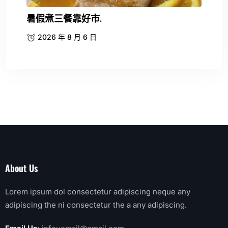
暑假煮三餐靠好市.
2026 年 8 月 6 日
About Us
Lorem ipsum dol consectetur adipiscing neque any
adipiscing the ni consectetur the a any adipiscing.