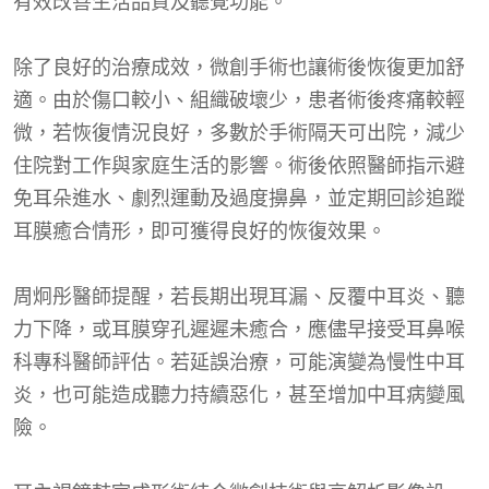
有效改善生活品質及聽覺功能。
除了良好的治療成效，微創手術也讓術後恢復更加舒
適。由於傷口較小、組織破壞少，患者術後疼痛較輕
微，若恢復情況良好，多數於手術隔天可出院，減少
住院對工作與家庭生活的影響。術後依照醫師指示避
免耳朵進水、劇烈運動及過度擤鼻，並定期回診追蹤
耳膜癒合情形，即可獲得良好的恢復效果。
周炯彤醫師提醒，若長期出現耳漏、反覆中耳炎、聽
力下降，或耳膜穿孔遲遲未癒合，應儘早接受耳鼻喉
科專科醫師評估。若延誤治療，可能演變為慢性中耳
炎，也可能造成聽力持續惡化，甚至增加中耳病變風
險。