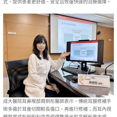
式，提供患者更舒適、安全且恢復快速的治療選擇。
成大醫院耳鼻喉部周炯彤醫師表示，傳統耳膜修補手
術多需於耳後切開較長傷口，再進行修補；而耳內視
鏡鼓室成形術則利用直徑僅數毫米的高解析度內視