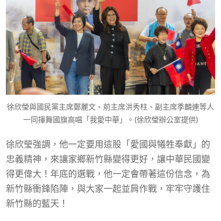
徐欣瑩與國民黨主席鄭麗文、前主席洪秀柱、副主席季麟連等人
一同揮舞國旗高唱「我愛中華」。(徐欣瑩辦公室提供)
徐欣瑩強調，他一定要用這股「愛國與犧牲奉獻」的
忠義精神，來讓家鄉新竹縣變得更好，讓中華民國變
得更偉大！年底的選戰，他一定會帶著這份信念，為
新竹縣衝鋒陷陣，與大家一起並肩作戰，牢牢守護住
新竹縣的藍天！