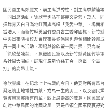
國民黨主席鄭麗文、前主席洪秀柱、副主席季麟連等
一同出席活動。徐欣瑩也站在鄭麗文身旁，眾人一同
揮舞青天白日滿地紅國旗高唱「我愛中華」，場面相
當浩大。而新竹縣黃國竹委員會主委邱國樑、新竹縣
中央軍事院校校友會理事長黎保國也帶領相關幹部成
員一同出席活動，現場與徐欣瑩一同合照，更高喊
「徐欣瑩凍蒜」，象徵國民黨以及新竹縣黃國竹等軍
系社團大團結，展現年底新竹縣五合一選舉「全壘
打」的高昂士氣。
徐欣瑩說，在紀念七七抗戰的今日，他要對所有爲台
灣這塊土地犧牲貢獻、戎馬一生的勇士，以及國民黨
黃復興黨部所有前輩，致上最崇高的敬意。國民黨是
創建中華民國的建國政黨，更是帶領全國軍民贏得對