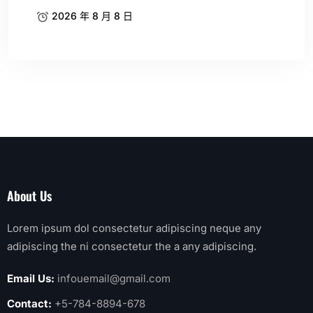
2026 年 8 月 8 日
About Us
Lorem ipsum dol consectetur adipiscing neque any
adipiscing the ni consectetur the a any adipiscing.
Email Us:
infouemail@gmail.com
Contact:
+5-784-8894-678