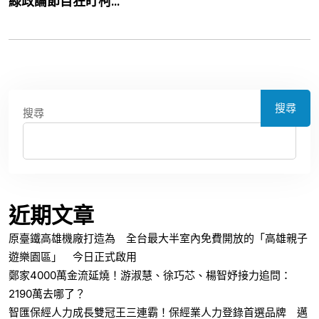
綠政論節目狂盯柯...
搜尋
搜尋
近期文章
原臺鐵高雄機廠打造為 全台最大半室內免費開放的「高雄親子
遊樂園區」 今日正式啟用
鄭家4000萬金流延燒！游淑慧、徐巧芯、楊智妤接力追問：
2190萬去哪了？
智匯保經人力成長雙冠王三連霸！保經業人力登錄首選品牌 邁