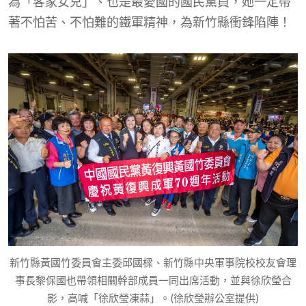
為「客家女兒」、也是最愛國的國民黨員，她一定帶
著不怕苦、不怕難的鐵軍精神，為新竹縣衝鋒陷陣！
新竹縣黃國竹委員會主委邱國樑、新竹縣中央軍事院校校友會理
事長黎保國也帶領相關幹部成員一同出席活動，並與徐欣瑩合
影，高喊「徐欣瑩凍蒜」。(徐欣瑩辦公室提供)