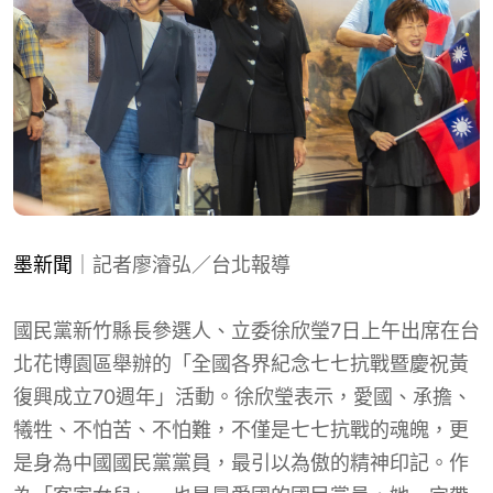
墨新聞
｜記者廖濬弘／台北報導
國民黨新竹縣長參選人、立委徐欣瑩7日上午出席在台
北花博園區舉辦的「全國各界紀念七七抗戰暨慶祝黃
復興成立70週年」活動。徐欣瑩表示，愛國、承擔、
犧牲、不怕苦、不怕難，不僅是七七抗戰的魂魄，更
是身為中國國民黨黨員，最引以為傲的精神印記。作