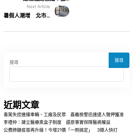
Next Article
暑假人潮增 北市...
搜尋
搜尋
近期文章
毒駕失控連撞車輛、工廠及民眾 嘉義檢警迅速逮人聲押獲准
李禮仲：建立醫療黑盒子制度 還原事實保障醫病權益
公費肺鏈疫苗再升級！今增21價「一劑搞定」 3類人快打