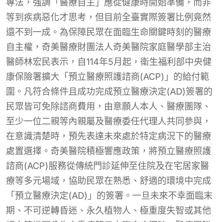
專法，強調「醫療自主」應從健康時開始準備，而非
等到疾病惡化才思考，但目前全臺實際簽署比例竟然
還不到一成。為保障民眾在面臨生命關鍵時刻的醫療
自主權，奇美醫療財團法人奇美醫院家庭醫學部主治
醫師林宏民表示，自114年5月起，衛生福利部中央健
康保險署擴大「預立醫療照護諮商(ACP)」的給付範
圍。凡符合條件且成功完成預立醫療決定(AD)簽署的
民眾皆可免除諮商費用，由意願人本人、醫療團隊、
至少一位二親等內親屬及醫療委任代理人共同參與，
在意識清楚時，預先表達未來處於特定病況下的醫療
處置選擇。奇美醫院積極響應政策，將預立醫療照護
諮商(ACP)服務從傳統門診延伸至住院及在宅居家醫
療等多元場域，協助民眾在熟悉、舒適的環境中完成
「預立醫療決定(AD)」的簽署。一旦未來不幸面臨末
期、不可逆轉昏迷、永久植物人、極重度失智或其他