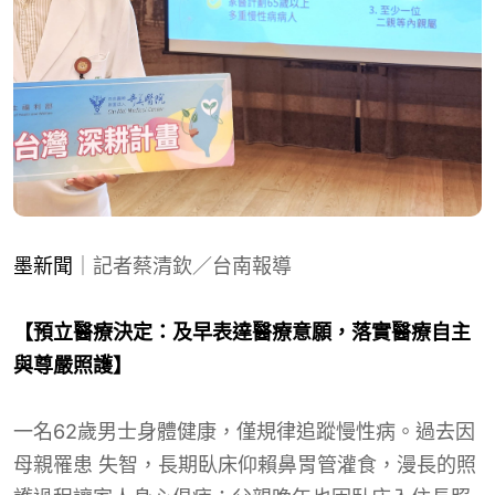
墨新聞
｜記者蔡清欽／台南報導
【預立醫療決定：及早表達醫療意願，落實醫療自主
與尊嚴照護】
一名62歲男士身體健康，僅規律追蹤慢性病。過去因
母親罹患 失智，長期臥床仰賴鼻胃管灌食，漫長的照