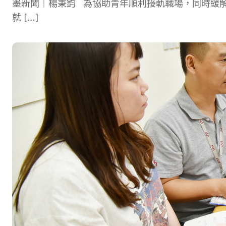
墨新聞｜楊秉鈞 為協助青年順利接軌職場，同時緩
就 […]