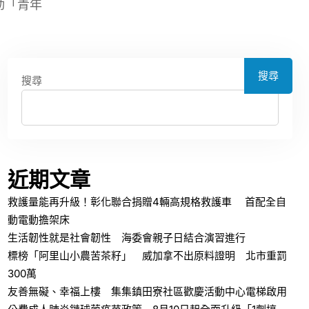
動「青年
搜尋
搜尋
近期文章
救護量能再升級！彰化聯合捐贈4輛高規格救護車 首配全自
動電動擔架床
生活韌性就是社會韌性 海委會親子日結合演習進行
標榜「阿里山小農苦茶籽」 威加拿不出原料證明 北市重罰
300萬
友善無礙、幸福上樓 集集鎮田寮社區歡慶活動中心電梯啟用