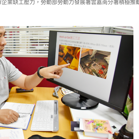
解企業缺工壓力，勞動部勞動力發展署雲嘉南分署積極推