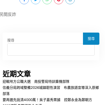
民間反詐
搜尋
搜尋
近期文章
迎戰地方公職大選 南投警局特訓重機部隊
信義分局跨域整備2026城鎮韌性演習 布農族語宣導深入原鄉
部落
要再選先說清4000萬！吳子嘉秀票據 控鄭永金為鄭朝方