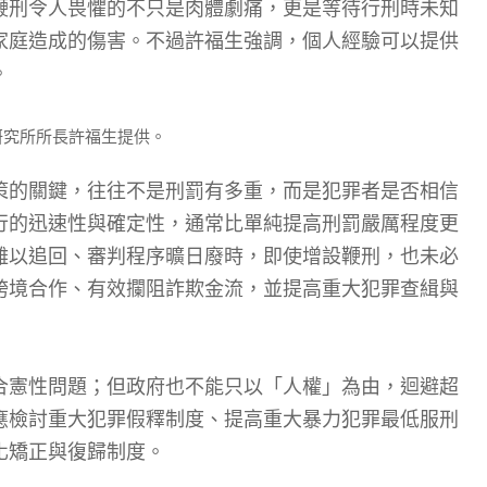
鞭刑令人畏懼的不只是肉體劇痛，更是等待行刑時未知
家庭造成的傷害。不過許福生強調，個人經驗可以提供
。
研究所所長許福生提供。
策的關鍵，往往不是刑罰有多重，而是犯罪者是否相信
行的迅速性與確定性，通常比單純提高刑罰嚴厲程度更
難以追回、審判程序曠日廢時，即使增設鞭刑，也未必
跨境合作、有效攔阻詐欺金流，並提高重大犯罪查緝與
合憲性問題；但政府也不能只以「人權」為由，迴避超
應檢討重大犯罪假釋制度、提高重大暴力犯罪最低服刑
化矯正與復歸制度。