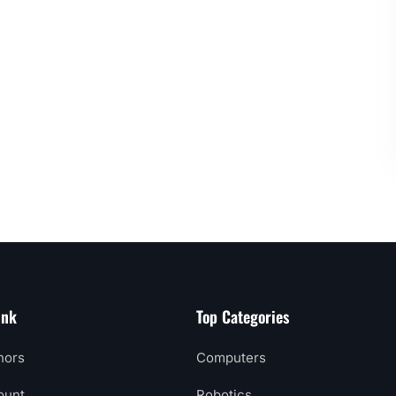
ink
Top Categories
hors
Computers
ount
Robotics