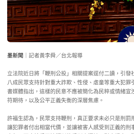
墨新聞
｜記者黃李舜／台北報導
立法院近日將「鞭刑公投」相關提案逕付二讀，引發
八成民眾支持針對重大詐欺、性侵、虐童等重大犯罪
書媒體指出，這樣的民意不應被簡化為民粹或情緒宣
符期待，以及公平正義失衡的深層焦慮。
許福生認為，民眾支持鞭刑，真正要求未必只是刑罰
讓犯罪者付出相當代價，並讓被害人感受到正義的刑