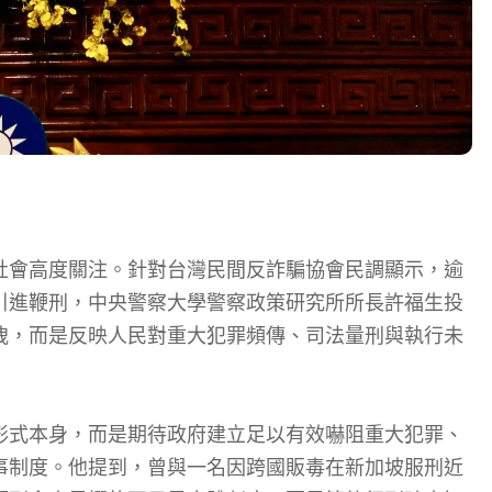
社會高度關注。針對台灣民間反詐騙協會民調顯示，逾
引進鞭刑，中央警察大學警察政策研究所所長許福生投
洩，而是反映人民對重大犯罪頻傳、司法量刑與執行未
形式本身，而是期待政府建立足以有效嚇阻重大犯罪、
事制度。他提到，曾與一名因跨國販毒在新加坡服刑近