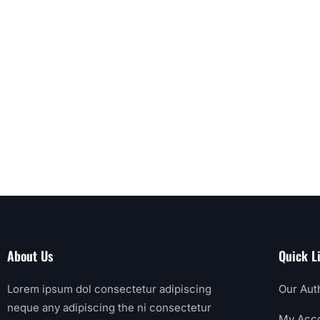
About Us
Quick L
Lorem ipsum dol consectetur adipiscing
Our Aut
neque any adipiscing the ni consectetur
My Acc