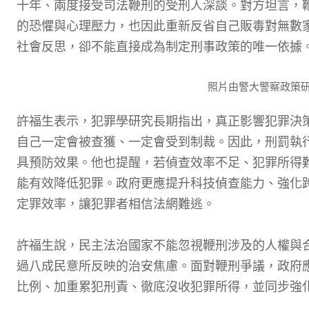
十年、兩度接受司法鞭刑的受刑人深談。對方坦言，
的恐懼與心理壓力，也因此重新反省自己販毒對無數
社會反思，卻不能直接成為制定刑事政策的唯一依據
照片由警大警察政策
許福生表示，犯罪學研究長期指出，真正影響犯罪決
自己一定會被查獲、一定會受到制裁。因此，刑罰執
具預防效果。他也提醒，若偵查效率不足、犯罪所得
能有效降低犯罪。政府更應提升科技偵查能力、強化
定罪效率，讓犯罪者相信法網難逃。
許福生說，民主法治國家不能忽視鞭刑涉及的人權與
過八成民意所反映的治安焦慮。面對鞭刑爭議，政府
比例、加重累犯刑責、徹底沒收犯罪所得，並同步強