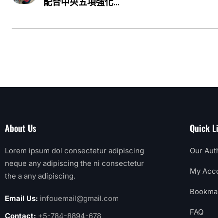
配合中央五項強化...
About Us
Quick L
Lorem ipsum dol consectetur adipiscing
Our Aut
neque any adipiscing the ni consectetur
My Acc
the a any adipiscing.
Bookma
Email Us:
infouemail@gmail.com
FAQ
Contact:
+5-784-8894-678