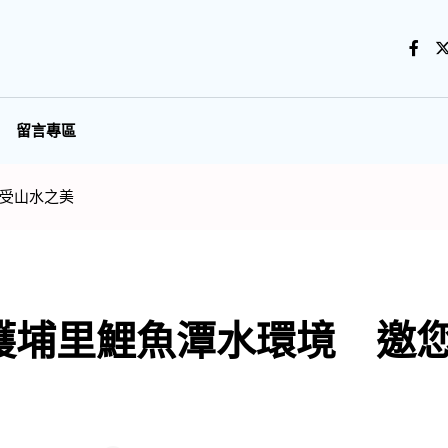
留言專區
受山水之美
護埔里鯉魚潭水環境 邀