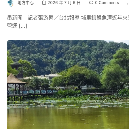
地方中心
2026 年 7 月 6 日
0 Comments
墨新聞｜記者張游舜／台北報導 埔里鎮鯉魚潭近年
營運 […]