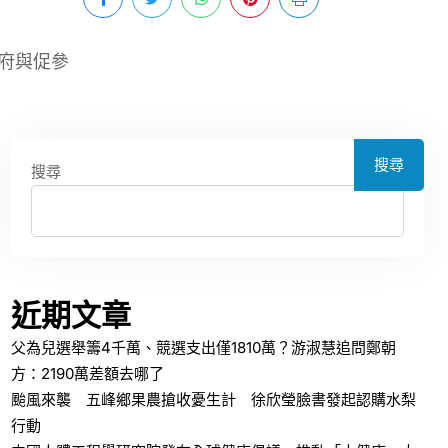
府與促參
搜尋
搜尋
近期文章
父為兒選舉籌4千萬、競選支出僅1810萬？游淑慧追問鄭朝
方：2190萬差額去哪了
颱風來襲 五峰鄉果農搶收憂生計 徐欣瑩臉書發起認購水梨
行動