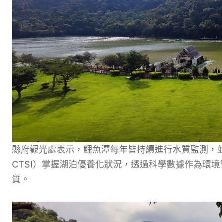
縣府觀光處表示，鯉魚潭每年皆持續進行水質監測，並以卡爾森優養
CTSI）掌握湖泊優養化狀況，透過科學數據作為環
質。