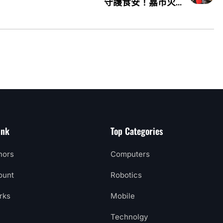
守護食安！嘉市火...
ink
Top Categories
hors
Computers
ount
Robotics
rks
Mobile
Technolgy