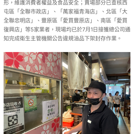
形，維護消費者權益及食品安全；賣場部分已查核西
屯區「全聯市政店」、「萬家福青海店」、北區「大
全聯忠明店」、豐原區「愛買豐原店」、南區「愛買
復興店」等5家業者，現場均已於7月1日接獲總公司通
知完成衛生主管機關公告違規油品下架封存作業。