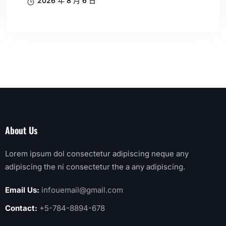
2026 年 8 月 6 日
About Us
Lorem ipsum dol consectetur adipiscing neque any
adipiscing the ni consectetur the a any adipiscing.
Email Us:
infouemail@gmail.com
Contact:
+5-784-8894-678