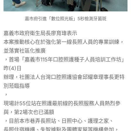
嘉市府引進「數位照光板」5秒檢測牙菌斑
嘉義市政府衛生局長廖育瑋表示
本案推動核心在於強化第一線長照人員的專業訓練，
並落實社區化推廣
，
首場「嘉義市115年口腔照護種子人員培訓工作坊」
昨(4)日
辦理，社團法人台灣口腔照護協會邱耀章理事長更特
別蒞臨指導
，
現場計55位站在照護最前線的長照服務人員熱烈參
與，第2場次也已滿額
，
目前本市巷弄長照站、日照中心、護理之家、
長照住宿機構、失智據點及團體家屋
等機構
參加
，