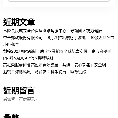
近期文章
基隆長庚成立全台首座圓錐角膜中心 守護國人視力健康
中華郵政股份有限公司 8月新推出繽紛手繪風 10款經典夜市
小吃郵票
對接2027國際新制 助攻企業搶攻全球航太商機 高市府攜手
PRI辦NADCAP化學製程培訓
高雄榮服處拜會高雄市青溪總會 共織「安心御老」安全網
迎戰白海豚颱風 蔣萬安：料敵從寬、禦敵從嚴
近期留言
尚無留言可供顯示。