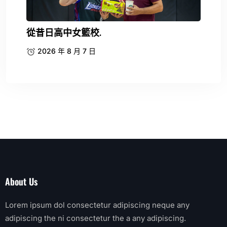
從昔日高中女籃校.
2026 年 8 月 7 日
About Us
Lorem ipsum dol consectetur adipiscing neque any
adipiscing the ni consectetur the a any adipiscing.