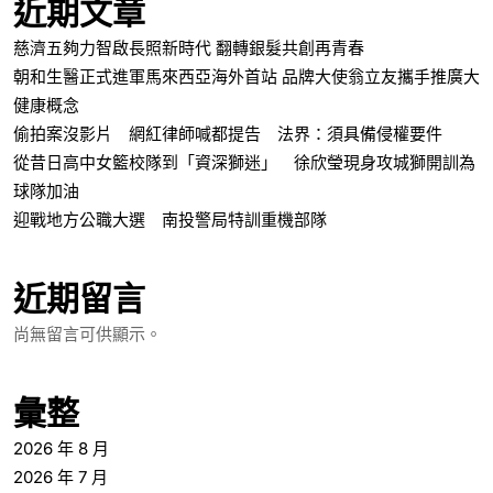
近期文章
慈濟五夠力智啟長照新時代 翻轉銀髮共創再青春
朝和生醫正式進軍馬來西亞海外首站 品牌大使翁立友攜手推廣大
健康概念
偷拍案沒影片 網紅律師喊都提告 法界：須具備侵權要件
從昔日高中女籃校隊到「資深獅迷」 徐欣瑩現身攻城獅開訓為
球隊加油
迎戰地方公職大選 南投警局特訓重機部隊
近期留言
尚無留言可供顯示。
彙整
2026 年 8 月
2026 年 7 月