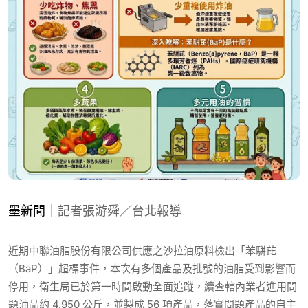
墨新聞
｜記者張游舜／台北報導
近期中聯油脂股份有限公司供應之沙拉油原料檢出「苯駢芘
（BaP）」超標事件，本次有多個產品及批號的油脂受到影響而
停用，衛生局已於第一時間啟動全面追蹤，續查轄內業者進用問
題油品約 4,950 公斤，並製成 56 項產品，落實問題產品的自主