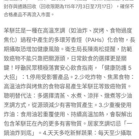
封存與通路回收（回收限期為115年7月3日至7月17日），確保不
合格產品不再流入市面。
苯駢芘是一種在高溫烹調（如油炸、炭烤、食物過度
焦化）過程中產生的多環芳香烴（PAHs）化合物，長
期攝取恐增加健康風險。衛生局長陳南松提醒，防範
致癌物不能只靠把關源頭，日常飲食的選擇更是關
鍵！呼籲民眾積極落實安心飲食指南，「健康防護 5
大招」：1.停用受影響產品。2.少吃炸物、焦黑食物：
高溫油炸與烤焦的食物容易產生苯駢芘等致癌物質。
聰明替代法：多選擇清蒸、水煮、涼拌、燉煮等少油
烹調方式，從源頭減少有害物質產生。3.少重複使用
炸油：食用油若重覆使用、持續高溫加熱，會裂解出
包含苯駢芘在內的更多有害物質。居家烹調切忌「一
鍋油炸到底」。4.天天多吃新鮮蔬果：每天至少攝取