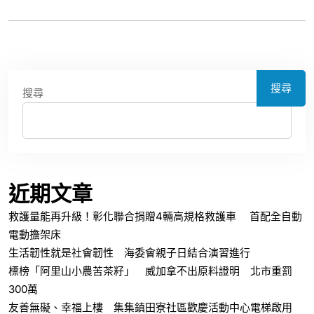
搜尋
搜尋
近期文章
救護量能再升級！彰化聯合捐贈4輛高規格救護車 首配全自動
電動擔架床
生活韌性就是社會韌性 海委會親子日結合演習進行
標榜「阿里山小農苦茶籽」 威加拿不出原料證明 北市重罰
300萬
友善無礙、幸福上樓 集集鎮田寮社區歡慶活動中心電梯啟用