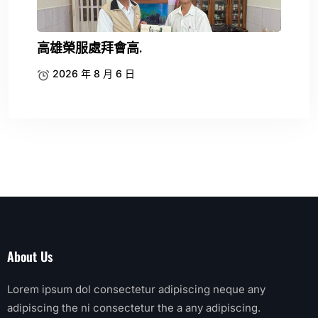
高雄榮服處拜會高.
2026 年 8 月 6 日
About Us
Lorem ipsum dol consectetur adipiscing neque any
adipiscing the ni consectetur the a any adipiscing.