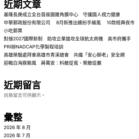
近期文章
基隆長庚成立全台首座圓錐角膜中心 守護國人視力健康
中華郵政股份有限公司 8月新推出繽紛手繪風 10款經典夜市
小吃郵票
對接2027國際新制 助攻企業搶攻全球航太商機 高市府攜手
PRI辦NADCAP化學製程培訓
高雄榮服處拜會高雄市青溪總會 共織「安心御老」安全網
迎戰白海豚颱風 蔣萬安：料敵從寬、禦敵從嚴
近期留言
尚無留言可供顯示。
彙整
2026 年 8 月
2026 年 7 月