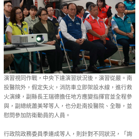
演習視同作戰，中央下達演習狀況後，演習從嚴。南
投醫院外，假定失火，消防車立即架設水線，進行救
火演練，副縣長王瑞德擔任地方應變指揮官並全程參
與，副總統蕭美琴等人，也分赴南投醫院、全聯，並
慰問參加防衛動員的人員。
行政院政務委員季連成等人，則針對不同狀況，「詢