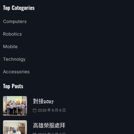
Top Categories
Computers
Robotics
Mobile
Technolgy
Accessories
Top Posts
對接2027
2026 年 8 月 6 日
高雄榮服處拜