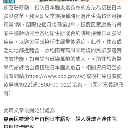
疾管署呼籲，預防日本腦炎最有效的方法為接種日本
腦炎疫苗，我國幼兒常規接種時程為出生滿15個月接
種第1劑，間隔12個月接種第2劑，提醒民眾應按時帶
家中適齡幼兒至各地衛生所或合約院所接種日本腦炎
疫苗，以避免因感染衍生嚴重後遺症。此外，住家或
活動地鄰近豬舍、水稻田等高風險環境的民眾應落實
防蚊措施，如自覺有感染風險的成人，可前往旅遊醫
學門診評估自費接種日本腦炎疫苗。相關資訊可至疾
管署網站(https://www.cdc.gov.tw)或撥打免付費防
疫專線1922(或0800-001922)洽詢。（圖／嘉義縣政
府）
此篇文章最開始出處為:
嘉義民雄爆今年首例日本腦炎 婦人發燒昏迷住院
周邊環境曝光