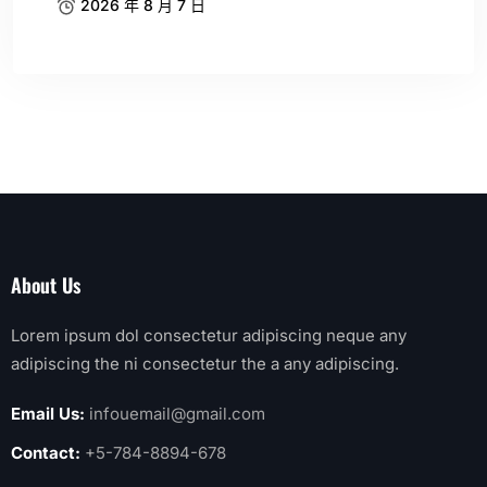
2026 年 8 月 7 日
About Us
Lorem ipsum dol consectetur adipiscing neque any
adipiscing the ni consectetur the a any adipiscing.
Email Us:
infouemail@gmail.com
Contact:
+5-784-8894-678