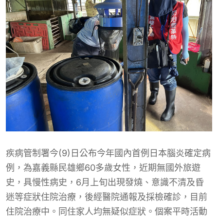
疾病管制署今(9)日公布今年國內首例日本腦炎確定病
例，為嘉義縣民雄鄉60多歲女性，近期無國外旅遊
史，具慢性病史，6月上旬出現發燒、意識不清及昏
迷等症狀住院治療，後經醫院通報及採檢確診，目前
住院治療中。同住家人均無疑似症狀。個案平時活動