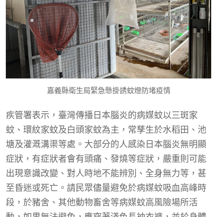
嘉義縣衛生局緊急懸掛誘蚊燈防堵疫情
疾管署表示，臺灣傳播日本腦炎的病媒蚊以三斑家
蚊、環紋家蚊及白頭家蚊為主，常孳生於水稻田、池
塘及灌溉溝渠等處。大部分的人感染日本腦炎無明顯
症狀，有症狀者會有頭痛、發燒等症狀，嚴重則可能
出現意識改變、對人時地不能辨別、全身無力等，甚
至昏迷或死亡。請民眾儘量避免於病媒蚊吸血高峰時
段，於豬舍、其他動物畜舍等病媒蚊高風險場所活
動，如果無法避免，應穿著淺色長袖衣褲，並於身體