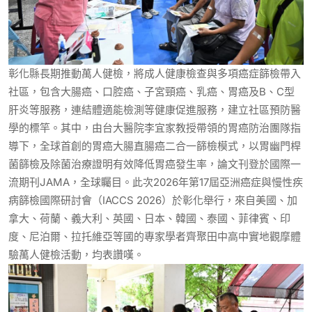
彰化縣長期推動萬人健檢，將成人健康檢查與多項癌症篩檢帶入
社區，包含大腸癌、口腔癌、子宮頸癌、乳癌、胃癌及B、C型
肝炎等服務，連結體適能檢測等健康促進服務，建立社區預防醫
學的標竿。其中，由台大醫院李宜家教授帶領的胃癌防治團隊指
導下，全球首創的胃癌大腸直腸癌二合一篩檢模式，以胃幽門桿
菌篩檢及除菌治療證明有效降低胃癌發生率，論文刊登於國際一
流期刊JAMA，全球矚目。此次2026年第17屆亞洲癌症與慢性疾
病篩檢國際研討會（IACCS 2026）於彰化舉行，來自美國、加
拿大、荷蘭、義大利、英國、日本、韓國、泰國、菲律賓、印
度、尼泊爾、拉托維亞等國的專家學者齊聚田中高中實地觀摩體
驗萬人健檢活動，均表讚嘆。