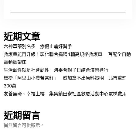
近期文章
六神草藥別名多 療傷止痛好幫手
救護量能再升級！彰化聯合捐贈4輛高規格救護車 首配全自動
電動擔架床
生活韌性就是社會韌性 海委會親子日結合演習進行
標榜「阿里山小農苦茶籽」 威加拿不出原料證明 北市重罰
300萬
友善無礙、幸福上樓 集集鎮田寮社區歡慶活動中心電梯啟用
近期留言
尚無留言可供顯示。