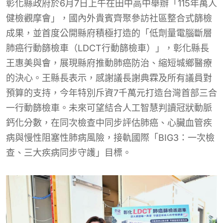
彰化縣政府於6月7日上午在田中高中舉辦「115年萬人
健檢觀摩會」，國內外貴賓齊聚參訪社區整合式篩檢
成果，並首度公開縣府積極打造的「低劑量電腦斷層
肺癌行動篩檢車（LDCT行動篩檢車）」，彰化縣長
王惠美與會，展現縣府推動肺癌防治、縮短城鄉醫療
的決心。王縣長表示，感謝議長謝典霖及所有議員對
預算的支持，今年特別斥資7千萬元打造台灣首部三合
一行動篩檢車。未來可望結合人工智慧判讀冠狀動脈
鈣化分數，在同次檢查中同步評估肺癌、心臟血管疾
病與慢性阻塞性肺病風險，接軌國際「BIG3：一次檢
查、三大疾病同步守護」目標。