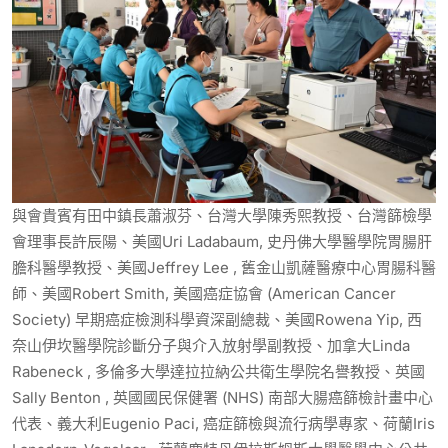
與會貴賓有田中鎮長蕭淑芬、台灣大學陳秀熙教授、台灣篩檢學
會理事長許辰陽、美國Uri Ladabaum, 史丹佛大學醫學院胃腸肝
膽科醫學教授、美國Jeffrey Lee , 舊金山凱薩醫療中心胃腸科醫
師、美國Robert Smith, 美國癌症協會 (American Cancer
Society) 早期癌症檢測科學資深副總裁、美國Rowena Yip, 西
奈山伊坎醫學院診斷分子與介入放射學副教授、加拿大Linda
Rabeneck , 多倫多大學達拉拉納公共衛生學院名譽教授、英國
Sally Benton , 英國國民保健署 (NHS) 南部大腸癌篩檢計畫中心
代表、義大利Eugenio Paci, 癌症篩檢與流行病學專家、荷蘭Iris