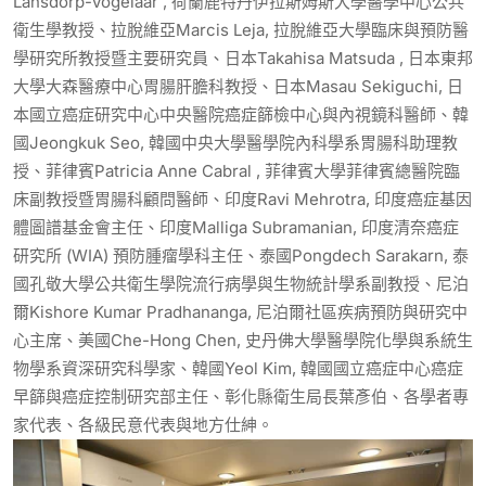
Lansdorp-Vogelaar , 荷蘭鹿特丹伊拉斯姆斯大學醫學中心公共
衛生學教授、拉脫維亞Marcis Leja, 拉脫維亞大學臨床與預防醫
學研究所教授暨主要研究員、日本Takahisa Matsuda , 日本東邦
大學大森醫療中心胃腸肝膽科教授、日本Masau Sekiguchi, 日
本國立癌症研究中心中央醫院癌症篩檢中心與內視鏡科醫師、韓
國Jeongkuk Seo, 韓國中央大學醫學院內科學系胃腸科助理教
授、菲律賓Patricia Anne Cabral , 菲律賓大學菲律賓總醫院臨
床副教授暨胃腸科顧問醫師、印度Ravi Mehrotra, 印度癌症基因
體圖譜基金會主任、印度Malliga Subramanian, 印度清奈癌症
研究所 (WIA) 預防腫瘤學科主任、泰國Pongdech Sarakarn, 泰
國孔敬大學公共衛生學院流行病學與生物統計學系副教授、尼泊
爾Kishore Kumar Pradhananga, 尼泊爾社區疾病預防與研究中
心主席、美國Che-Hong Chen, 史丹佛大學醫學院化學與系統生
物學系資深研究科學家、韓國Yeol Kim, 韓國國立癌症中心癌症
早篩與癌症控制研究部主任、彰化縣衛生局長葉彥伯、各學者專
家代表、各級民意代表與地方仕紳。