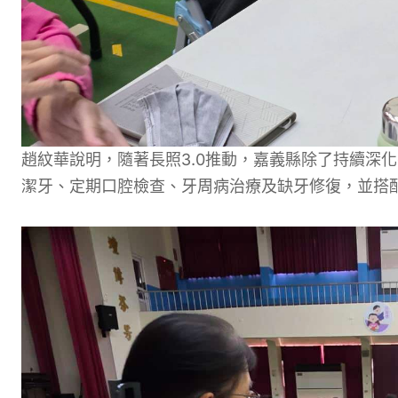
趙紋華說明，隨著長照3.0推動，嘉義縣除了持續深
潔牙、定期口腔檢查、牙周病治療及缺牙修復，並搭