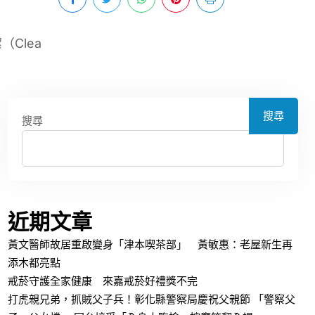
Clea
搜尋
搜尋
近期文章
黃文醫師故居重啟變身「津本喫茶部」 黃敏惠：老屋新生再
添木都亮點
戒菸守護全家健康 來嘉戒菸好禮獎不完
打虎親兄弟，抓賊父子兵！彰化縣警察局慶祝父親節 「警察父