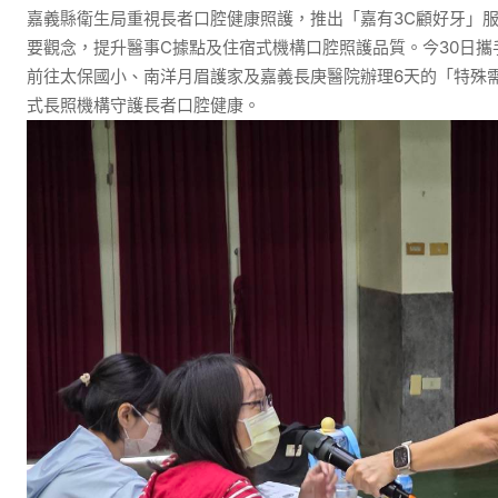
嘉義縣衛生局重視長者口腔健康照護，推出「嘉有3C顧好牙」服務，
要觀念，提升醫事C據點及住宿式機構口腔照護品質。今30日
前往太保國小、南洋月眉護家及嘉義長庚醫院辦理6天的「特殊
式長照機構守護長者口腔健康。