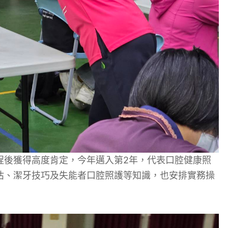
程後獲得高度肯定，今年邁入第2年，代表口腔健康照
估、潔牙技巧及失能者口腔照護等知識，也安排實務操