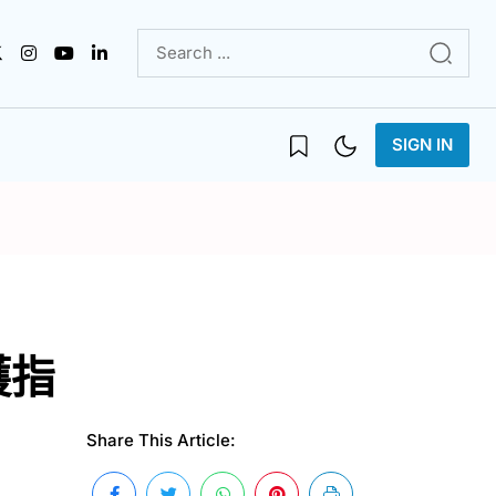
SIGN IN
護指
Share This Article: