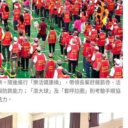
樂。隨後進行「樂活健康操」，帶領長輩舒展筋骨、活
與防跌能力；「滾大球」及「套呼拉圈」則考驗手眼協
活力。