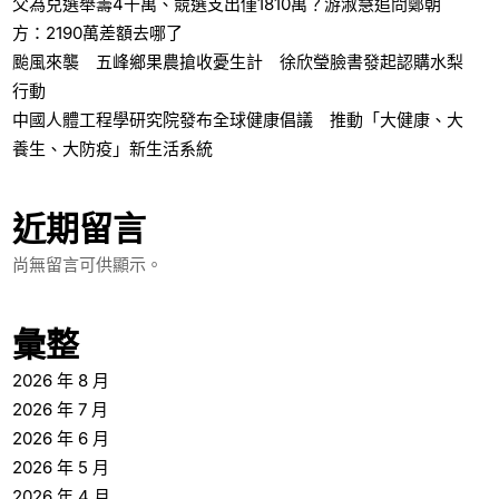
父為兒選舉籌4千萬、競選支出僅1810萬？游淑慧追問鄭朝
方：2190萬差額去哪了
颱風來襲 五峰鄉果農搶收憂生計 徐欣瑩臉書發起認購水梨
行動
中國人體工程學研究院發布全球健康倡議 推動「大健康、大
養生、大防疫」新生活系統
近期留言
尚無留言可供顯示。
彙整
2026 年 8 月
2026 年 7 月
2026 年 6 月
2026 年 5 月
2026 年 4 月