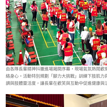
由各隊長輩精神抖擻進場揭開序幕，現場氣氛熱鬧歡
絡身心。活動特別規劃「腳力大挑戰」訓練下肢肌力
調與肢體靈活度，讓長輩在歡笑與互動中促進健康與