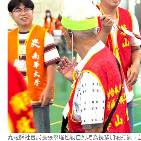
嘉義縣社會局長張翠瑤也親自到場為長輩加油打氣，