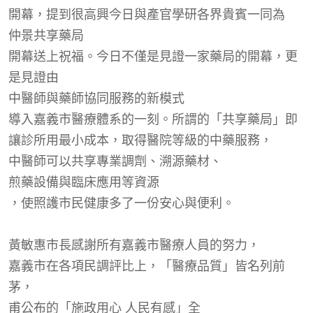
開幕，提到很高興今日與產官學
研
各界貴賓一同為
仲景共享藥局
開幕送上祝福。今日不僅是見證一家藥局的開幕，更
是見證由
中醫師與藥師協同服務的新模式
導入嘉義市醫療體系的一刻。所謂的
「
共享藥局
」
即
讓診所用最小成本，取得醫院等級的中藥服
務
，
中醫師可以共享專業調劑
、溯源
藥材
、
煎藥設備與臨床應用等資源
，使照護市民健康多了一份安心與便利。
黃敏惠市長感謝所有嘉義市醫療人員的努力，
嘉義市在各項民調評比上，「醫療品質」皆名列前
茅，
甫
公布的「施政用心 人民有感」全