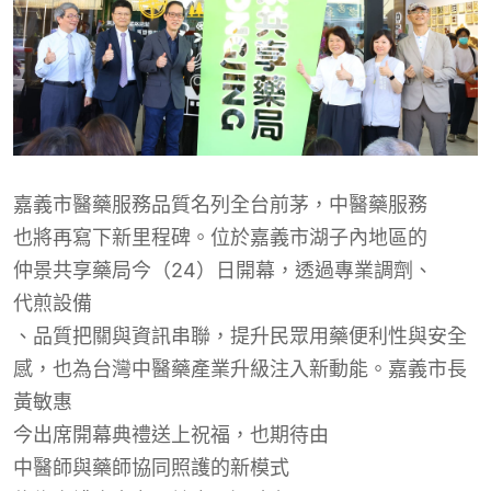
嘉義市醫藥服務品質名列全台前茅，
中醫藥服務
也將再寫下
新里程碑。
位於
嘉義市湖子內
地區的
仲景共享藥局今（24）日開幕，
透過
專業調劑、
代煎設備
、品質把關與資訊串聯，提升民眾用藥便利性與安全
感，也為台灣中醫藥產業升級注入新動能。嘉義市長
黃敏惠
今出席開幕典禮送上祝福，也期待由
中醫師與藥師協同照護的新模式