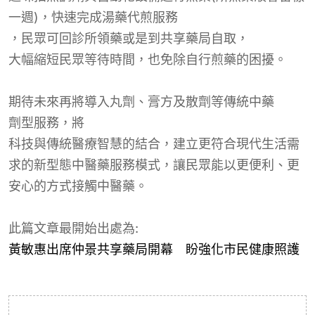
一週
)
，快速完成湯藥
代煎服務
，民眾可回診所領藥或是到共享藥局自取，
大幅縮短民眾等待時間，也免除自行煎藥的困擾。
期待未來再
將導入
丸
劑
、
膏方
及散劑
等傳統中藥
劑型服務
，
將
科技與傳統醫療智慧的結合，建立更符合現代生活需
求的新型態中醫藥服務模式，讓民眾能以更便利、更
安心的方式接觸中醫藥。
此篇文章最開始出處為:
黃敏惠出席仲景共享藥局開幕 盼強化市民健康照護