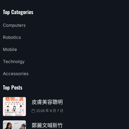
Top Categories
Computers
Robotics
Mobile
Technolgy
Accessories
Top Posts
皮膚美容聰明
2026 年 8 月 7 日
鄭麗文喊新竹