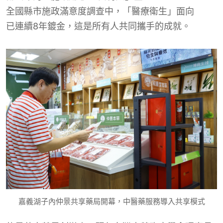
全國縣市施政滿意度調
查中，
「醫療衛生」
面向
已連續8年鍍金
，這是所有人共同攜手的成就。
嘉義湖子內仲景共享藥局開幕，中醫藥服務導入共享模式