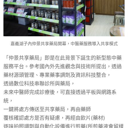
嘉義湖子內仲景共享藥局開幕，中醫藥服務導入共享模式
「仲景共享藥局」即是在此背景下誕生的新型態中藥
服務平台。參考國內外先進觀念與技術所提出，透過
藥材源頭管理、專業藥事調劑及資訊科技整合，
透過數位科技串聯診所與藥局
，
未來中醫師完成診療後，可直接透過平板與網路系
統，
一
鍵將處方傳送至共享藥局，再由藥師
覆核確認處方是否有疑慮
，
再經由飲片(藥材)
逐味拍照
調劑
與
自動化設備
進行
煎藥(
所煎
藥液
會
留樣