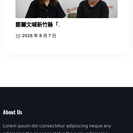
鄭麗文喊新竹縣「.
2026 年 8 月 7 日
About Us
Lorem ipsum dol consectetur adipiscing neque any