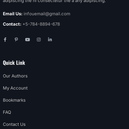
adipiscing the ni consectetur the a any adipiscing.
Email Us:
infouemail@gmail.com
Contact:
+5-784-8894-678
Quick Link
Our Authors
My Account
Bookmarks
FAQ
Contact Us