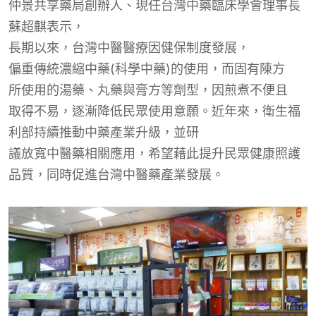
仲景共享藥局
創辦人
、
現任台灣中藥臨床學會理事長
蘇超麒
表示，
長期以來，台灣中醫醫療因健保制度發展，
偏重傳統濃縮中藥(
科學中藥
)
的使用，而
固有陳方
所使用的湯藥、丸藥
與膏方等劑
型，
因煎煮
不便
且
取得不易，逐漸降低民眾使用意願。近年來，衛
生
福
利
部持續推動中藥產業升級，並
研
議放寬中醫藥相關應用，希望藉此提升民眾健康照護
品質，同時促進台灣中醫藥產業發展。