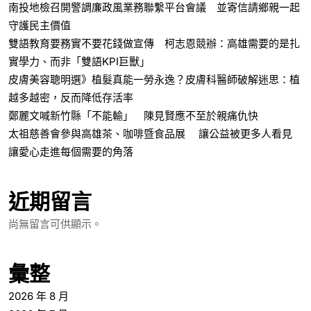
南投地檢召開警調廉政風業務聯繫平台會議 並寄信請鄉親一起
守護民主價值
雙語教育要務實不要花錢做宣傳 柯志恩競辦：高雄需要的是扎
實學力、而非「雙語KPI巨獸」
皮膚美容聰明選》植髮真能一勞永逸？皮膚科醫師破解迷思：植
越多越密，反而降低存活率
鄭麗文喊新竹縣「不能輸」 陳見賢應不至於親痛仇快
太祖慈善會參與高雄茶、咖啡暨食品展 讓公益被更多人看見
讓愛心走進每個需要的角落
近期留言
尚無留言可供顯示。
彙整
2026 年 8 月