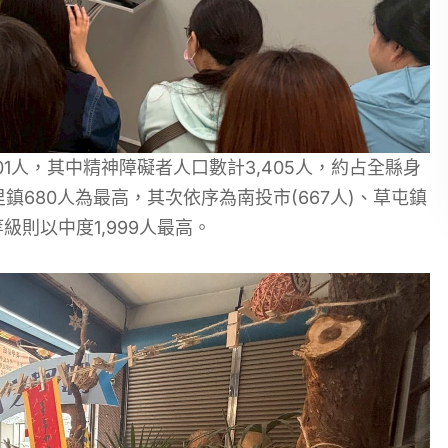
01人，其中精神障礙者人口數計3,405人，約占全縣身
鎮680人為最高，其次依序為南投市(667人)、草屯鎮
等級則以中度1,999人最高。