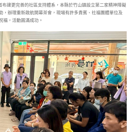
礙者布建更完善的社區支持體系，本縣於竹山鎮設立第二家精神障礙
助，辦理重新啟航開幕茶會，現場有許多貴賓、社福團體單位及
祝福，活動圓滿成功。