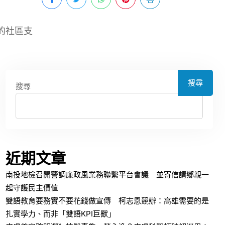
的社區支
搜尋
搜尋
近期文章
南投地檢召開警調廉政風業務聯繫平台會議 並寄信請鄉親一
起守護民主價值
雙語教育要務實不要花錢做宣傳 柯志恩競辦：高雄需要的是
扎實學力、而非「雙語KPI巨獸」