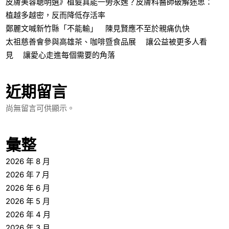
皮膚美容聰明選》植髮真能一勞永逸？皮膚科醫師破解迷思：
植越多越密，反而降低存活率
鄭麗文喊新竹縣「不能輸」 陳見賢應不至於親痛仇快
太祖慈善會參與高雄茶、咖啡暨食品展 讓公益被更多人看
見 讓愛心走進每個需要的角落
近期留言
尚無留言可供顯示。
彙整
2026 年 8 月
2026 年 7 月
2026 年 6 月
2026 年 5 月
2026 年 4 月
2026 年 3 月