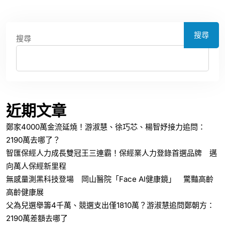
搜尋
搜尋
近期文章
鄭家4000萬金流延燒！游淑慧、徐巧芯、楊智妤接力追問：
2190萬去哪了？
智匯保經人力成長雙冠王三連霸！保經業人力登錄首選品牌 邁
向萬人保經新里程
無感量測黑科技登場 岡山醫院「Face AI健康鏡」 驚豔高齡
高齡健康展
父為兒選舉籌4千萬、競選支出僅1810萬？游淑慧追問鄭朝方：
2190萬差額去哪了