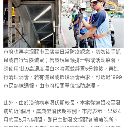
市府也再次提醒市民落實日常防疫觀念，切勿徒手抓
鼠或自行冒險滅鼠；若發現鼠類排泄物或活動痕跡，
應使用1比9高濃度漂白水噴灑並靜置5分鐘後，再進
行清理消毒。若有滅鼠或環境消毒需求，可透過1999
市民熱線通報，由市府相關單位協助處理。
此外，由於漢他病毒潛伏期較長，本案從遭鼠咬至發
病約近1個月，屬典型潛伏期案例。市府表示，早於4
月底至5月初期間，即已主動發文提醒各醫療院所、