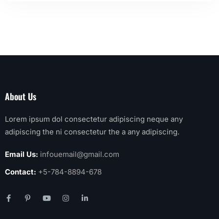
About Us
Lorem ipsum dol consectetur adipiscing neque any
adipiscing the ni consectetur the a any adipiscing.
Email Us:
infouemail@gmail.com
Contact:
+5-784-8894-678