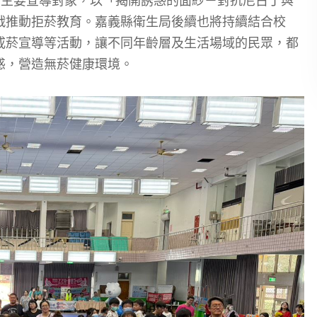
為主要宣導對象，以「揭開誘惑的面紗－對抗尼古丁與
戰推動拒菸教育。嘉義縣衛生局後續也將持續結合校
戒菸宣導等活動，讓不同年齡層及生活場域的民眾，都
惑，營造無菸健康環境。