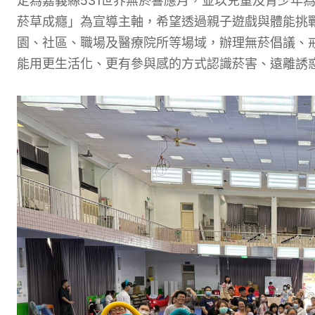
定為嘉義縣531世界無菸響應月，並以兒童及青少年
菸草成癮」為宣導主軸，希望透過親子遊戲與體能挑
園、社區、職場及醫療院所等場域，辦理無菸倡議、
能用更生活化、更有參與感的方式認識菸害、遠離誘