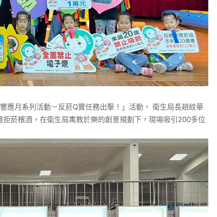
無菸響應月系列活動－反菸Q寶任務出擊！」活動， 衛生局長趙紋華
拒菸檳酒，在衛生局寓教於樂的創意規劃下，現場吸引200多位