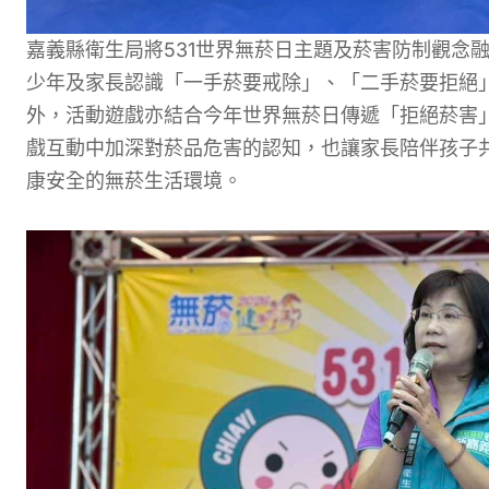
嘉義縣衛生局將531世界無菸日主題及菸害防制觀念
少年及家長認識「一手菸要戒除」、「二手菸要拒絕
外，活動遊戲亦結合今年世界無菸日傳遞「拒絕菸害
戲互動中加深對菸品危害的認知，也讓家長陪伴孩子
康安全的無菸生活環境。