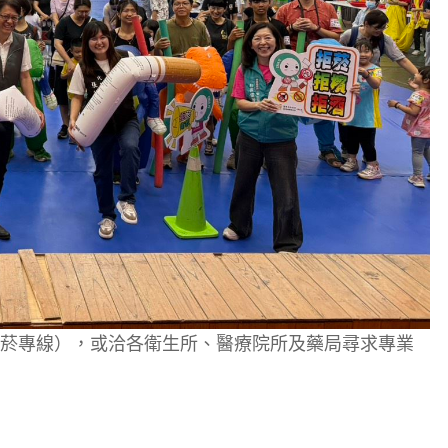
付費戒菸專線），或洽各衛生所、醫療院所及藥局尋求專業