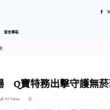
留言專區
境
場 Q寶特務出擊守護無菸
113 Views