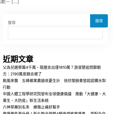
－ […]
搜尋
搜尋
近期文章
父為兒選舉籌4千萬、競選支出僅1810萬？游淑慧追問鄭朝
方：2190萬差額去哪了
颱風來襲 五峰鄉果農搶收憂生計 徐欣瑩臉書發起認購水梨
行動
中國人體工程學研究院發布全球健康倡議 推動「大健康、大
養生、大防疫」新生活系統
六神草藥別名多 療傷止痛好幫手
救護量能再升級！彰化聯合捐贈4輛高規格救護車 首配全自