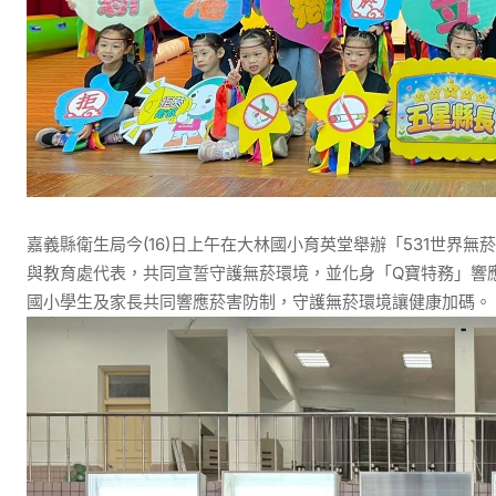
嘉義縣衛生局今(16)日上午在大林國小育英堂舉辦「531世界
與教育處代表，共同宣誓守護無菸環境，並化身「Q寶特務」響應
國小學生及家長共同響應菸害防制，守護無菸環境讓健康加碼。