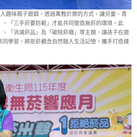
融入趣味親子遊戲，透過寓教於樂的方式，讓兒童、青
」、「三手菸要防範」才能共同營造無菸的環境。此
」、「消滅菸品」及「破除菸癮」等主題，讓孩子在遊
共同學習，將拒菸觀念自然融入生活記憶，攜手打造健