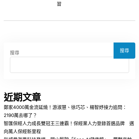
搜尋
搜尋
近期文章
鄭家4000萬金流延燒！游淑慧、徐巧芯、楊智妤接力追問：
2190萬去哪了？
智匯保經人力成長雙冠王三連霸！保經業人力登錄首選品牌 邁
向萬人保經新里程