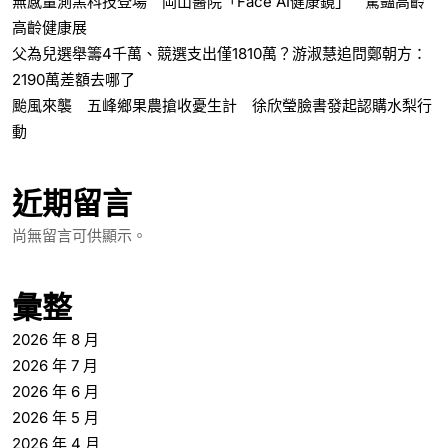
無感量測黑科技登場 岡山醫院「Face AI健康鏡」 驚豔高齡
高齡健康展
父為兒選舉籌4千萬、競選支出僅1810萬？游淑慧追問鄭朝方：
2190萬差額去哪了
颱風來襲 五峰鄉果農搶收憂生計 徐欣瑩臉書發起認購水梨行
動
近期留言
尚無留言可供顯示。
彙整
2026 年 8 月
2026 年 7 月
2026 年 6 月
2026 年 5 月
2026 年 4 月