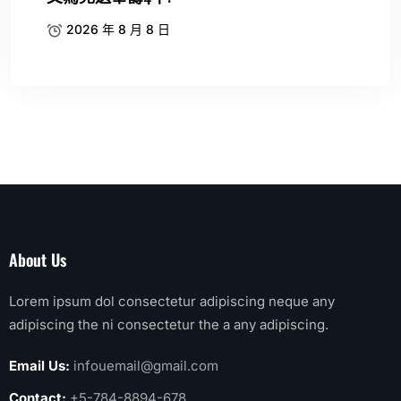
2026 年 8 月 8 日
About Us
Lorem ipsum dol consectetur adipiscing neque any
adipiscing the ni consectetur the a any adipiscing.
Email Us:
infouemail@gmail.com
Contact:
+5-784-8894-678