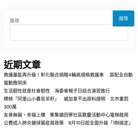
搜尋
搜尋
近期文章
救護量能再升級！彰化聯合捐贈4輛高規格救護車 首配全自動
電動擔架床
生活韌性就是社會韌性 海委會親子日結合演習進行
標榜「阿里山小農苦茶籽」 威加拿不出原料證明 北市重罰
300萬
友善無礙、幸福上樓 集集鎮田寮社區歡慶活動中心電梯啟用
公費成人肺炎鏈球菌疫苗政策 8月10日起全面升級「1劑搞定」