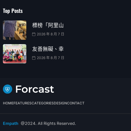
Top Posts
標榜「阿里山
2026 年 8 月 7 日
友善無礙、幸
2026 年 8 月 7 日
HOME
FEATURES
CATEGORIES
DESIGN
CONTACT
Empath
@2024. All Rights Reserved.