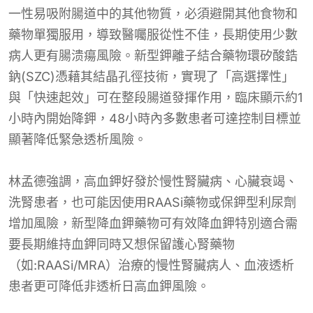
一性易吸附腸道中的其他物質，必須避開其他食物和
藥物單獨服用，導致醫囑服從性不佳，長期使用少數
病人更有腸溃瘍風險。新型鉀離子結合藥物環矽酸鋯
鈉(SZC)憑藉其結晶孔徑技術，實現了「高選擇性」
與「快速起效」可在整段腸道發揮作用，臨床顯示約1
小時內開始降鉀，48小時內多數患者可達控制目標並
顯著降低緊急透析風險。
林孟德強調，高血鉀好發於慢性腎臟病、心臟衰竭、
洗腎患者，也可能因使用RAASi藥物或保鉀型利尿劑
增加風險，新型降血鉀藥物可有效降血鉀特別適合需
要長期維持血鉀同時又想保留護心腎藥物
（如:RAASi/MRA）治療的慢性腎臟病人、血液透析
患者更可降低非透析日高血鉀風險。