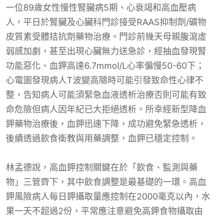
一位89歲女性慢性腎臟病5期、心衰竭和高血壓病
人，平日於腎臟及心臟科門診接受RAAS抑制劑/礦物
皮質素受體拮抗劑藥物治療。門診前幾天母親腹瀉虛
弱感加劇，甚至出現心臟無力送急診，經抽血發現腎
功能惡化、血鉀高達6.7mmol/L心率偏慢50-60下；
心電圖發現病人T波變高隨時可能引發致命性心律不
整，告知病人可能須緊急血液透析治療否則可能有致
命危險但病人因年紀已大拒絕透析。所幸經新型降血
鉀藥物治療後，血鉀迅速下降，成功避免緊急透析，
後續透過飲食衛教與用藥調整，血鉀已穩定控制。
林孟德說，高血鉀控制關鍵在於「飲食、監測與藥
物」三管齊下，其中飲食調整是最基礎的一環。高血
鉀風險病人每日鉀攝取量應控制在2000毫克以內，水
果一天不超過2份，平常應注意避免高鉀食物攝取由