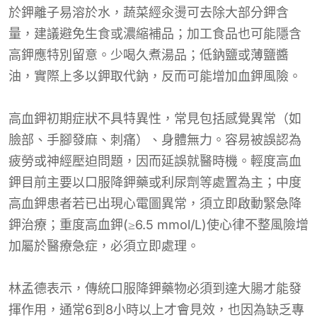
於鉀離子易溶於水，蔬菜經汆燙可去除大部分鉀含
量，建議避免生食或濃縮補品；加工食品也可能隱含
高鉀應特別留意。少喝久煮湯品；低鈉鹽或薄鹽醬
油，實際上多以鉀取代鈉，反而可能增加血鉀風險。
高血鉀初期症狀不具特異性，常見包括感覺異常（如
臉部、手腳發麻、刺痛）、身體無力。容易被誤認為
疲勞或神經壓迫問題，因而延誤就醫時機。輕度高血
鉀目前主要以口服降鉀藥或利尿劑等處置為主；中度
高血鉀患者若已出現心電圖異常，須立即啟動緊急降
鉀治療；重度高血鉀(≥6.5 mmol/L)使心律不整風險增
加屬於醫療急症，必須立即處理。
林孟德表示，傳統口服降鉀藥物必須到達大腸才能發
揮作用，通常6到8小時以上才會見效，也因為缺乏專