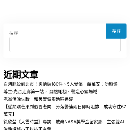
搜尋
搜尋
近期文章
白海豚殺到北市！災情破180件、5人受傷 蔣萬安：勿鬆懈
尊生·光合走廊第一站， 翩然栩栩・營造心靈場域
老翁傍晚失蹤 和美警電眼跨區追蹤
【從網購芒果到假冒老闆 芳苑警連兩日即時阻詐 成功守住67
萬元】
徐欣瑩《大雲時堂》專訪 放棄NASA獎學金留家鄉 主張雙AI
治縣讓城市更科技更有愛