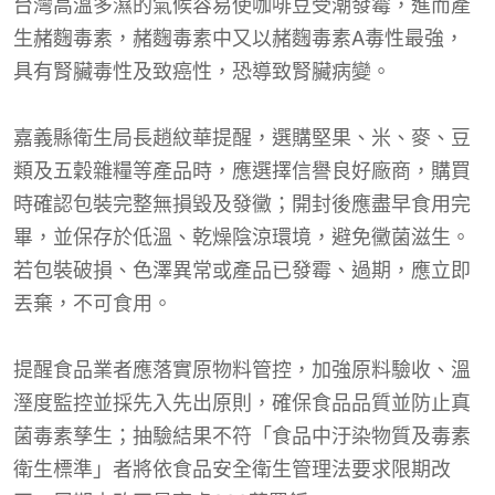
台灣高溫多濕的氣候容易使咖啡豆受潮發霉，進而產
生赭麴毒素，赭麴毒素中又以赭麴毒素A毒性最強，
具有腎臟毒性及致癌性，恐導致腎臟病變。
嘉義縣衛生局長趙紋華提醒，選購堅果、米、麥、豆
類及五穀雜糧等產品時，應選擇信譽良好廠商，購買
時確認包裝完整無損毀及發黴；開封後應盡早食用完
畢，並保存於低溫、乾燥陰涼環境，避免黴菌滋生。
若包裝破損、色澤異常或產品已發霉、過期，應立即
丟棄，不可食用。
提醒食品業者應落實原物料管控，加強原料驗收、溫
溼度監控並採先入先出原則，確保食品品質並防止真
菌毒素孳生；抽驗結果不符「食品中汙染物質及毒素
衛生標準」者將依食品安全衛生管理法要求限期改