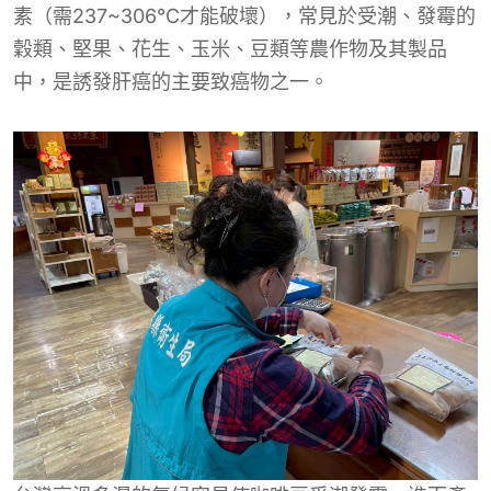
素（需237~306°C才能破壞），常見於受潮、發霉的
穀類、堅果、花生、玉米、豆類等農作物及其製品
中，是誘發肝癌的主要致癌物之一。