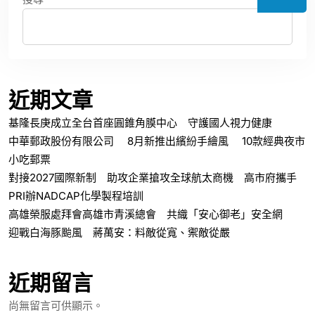
近期文章
基隆長庚成立全台首座圓錐角膜中心 守護國人視力健康
中華郵政股份有限公司 8月新推出繽紛手繪風 10款經典夜市
小吃郵票
對接2027國際新制 助攻企業搶攻全球航太商機 高市府攜手
PRI辦NADCAP化學製程培訓
高雄榮服處拜會高雄市青溪總會 共織「安心御老」安全網
迎戰白海豚颱風 蔣萬安：料敵從寬、禦敵從嚴
近期留言
尚無留言可供顯示。