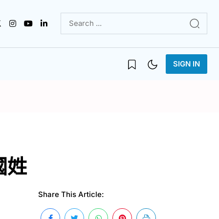
SIGN IN
國姓
Share This Article: