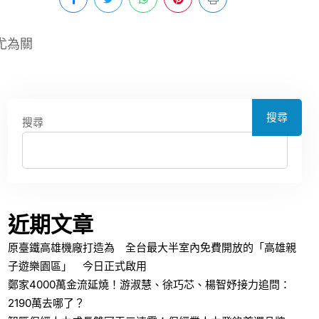
尤為關
搜尋
搜尋
近期文章
原臺鐵高雄機廠打造為 全台最大半室內免費開放的「高雄親
子遊樂園區」 今日正式啟用
鄭家4000萬金流延燒！游淑慧、徐巧芯、楊智妤接力追問：
2190萬去哪了？