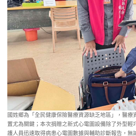
國姓鄉為「全民健康保險醫療資源缺乏地區」，醫療
置尤為關鍵；本次捐贈之新式心電圖設備除了外型輕
護人員迅速取得病患心電圖數據與輔助診斷報告，無