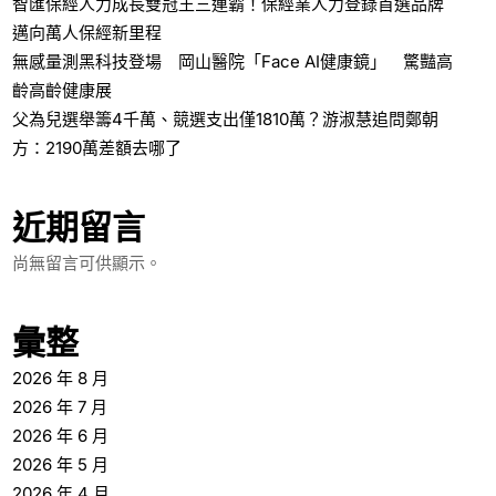
智匯保經人力成長雙冠王三連霸！保經業人力登錄首選品牌
邁向萬人保經新里程
無感量測黑科技登場 岡山醫院「Face AI健康鏡」 驚豔高
齡高齡健康展
父為兒選舉籌4千萬、競選支出僅1810萬？游淑慧追問鄭朝
方：2190萬差額去哪了
近期留言
尚無留言可供顯示。
彙整
2026 年 8 月
2026 年 7 月
2026 年 6 月
2026 年 5 月
2026 年 4 月