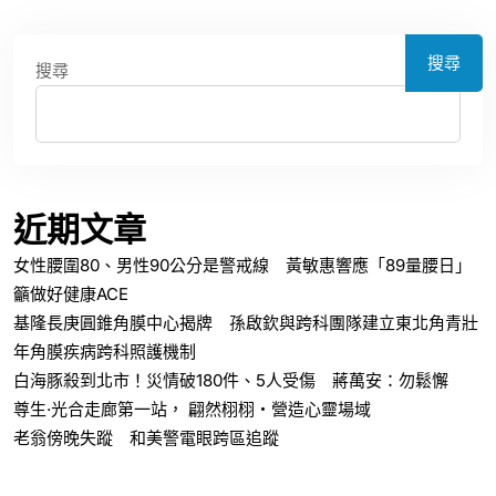
搜尋
搜尋
近期文章
女性腰圍80、男性90公分是警戒線 黃敏惠響應「89量腰日」
籲做好健康ACE
基隆長庚圓錐角膜中心揭牌 孫啟欽與跨科團隊建立東北角青壯
年角膜疾病跨科照護機制
白海豚殺到北市！災情破180件、5人受傷 蔣萬安：勿鬆懈
尊生·光合走廊第一站， 翩然栩栩・營造心靈場域
老翁傍晚失蹤 和美警電眼跨區追蹤