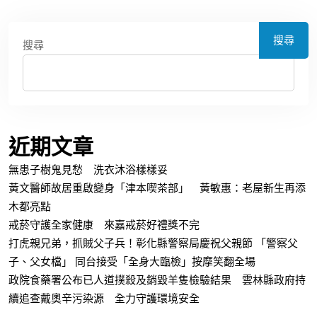
搜尋
搜尋
近期文章
無患子樹鬼見愁 洗衣沐浴樣樣妥
黃文醫師故居重啟變身「津本喫茶部」 黃敏惠：老屋新生再添
木都亮點
戒菸守護全家健康 來嘉戒菸好禮獎不完
打虎親兄弟，抓賊父子兵！彰化縣警察局慶祝父親節 「警察父
子、父女檔」 同台接受「全身大臨檢」按摩笑翻全場
政院食藥署公布已人道撲殺及銷毀羊隻檢驗結果 雲林縣政府持
續追查戴奧辛污染源 全力守護環境安全