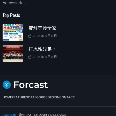
Accessories
Top Posts
戒菸守護全家
2026 年 8 月 8 日
打虎親兄弟，
2026 年 8 月 8 日
HOME
FEATURES
CATEGORIES
DESIGN
CONTACT
Empath
@2024. All Rights Reserved.