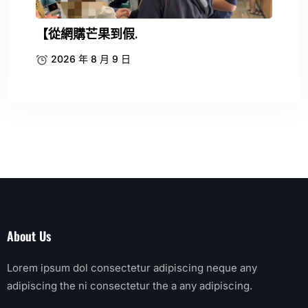
【從網購芒果到假.
2026 年 8 月 9 日
About Us
Lorem ipsum dol consectetur adipiscing neque any
adipiscing the ni consectetur the a any adipiscing.