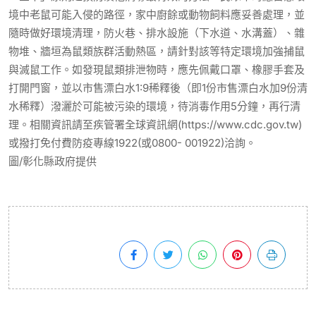
境中老鼠可能入侵的路徑，家中廚餘或動物飼料應妥善處理，並
隨時做好環境清理，防火巷、排水設施（下水道、水溝蓋）、雜
物堆、牆垣為鼠類族群活動熱區，請針對該等特定環境加強捕鼠
與滅鼠工作。如發現鼠類排泄物時，應先佩戴口罩、橡膠手套及
打開門窗，並以市售漂白水1:9稀釋後（即1份市售漂白水加9份清
水稀釋）潑灑於可能被污染的環境，待消毒作用5分鐘，再行清
理。相關資訊請至疾管署全球資訊網(https://www.cdc.gov.tw)
或撥打免付費防疫專線1922(或0800- 001922)洽詢。
圖/彰化縣政府提供