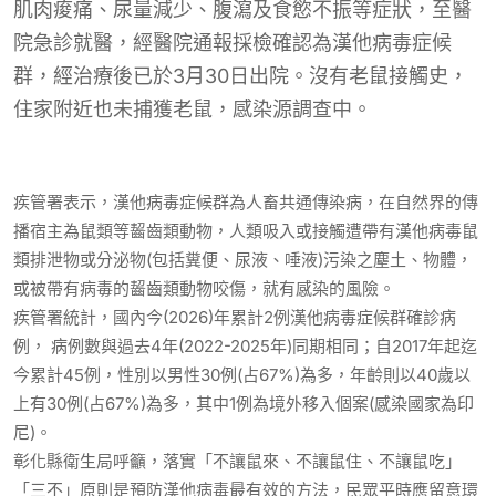
肌肉痠痛、尿量減少、腹瀉及食慾不振等症狀，至醫
院急診就醫，經醫院通報採檢確認為漢他病毒症候
群，經治療後已於3月30日出院。沒有老鼠接觸史，
住家附近也未捕獲老鼠，感染源調查中。
疾管署表示，漢他病毒症候群為人畜共通傳染病，在自然界的傳
播宿主為鼠類等齧齒類動物，人類吸入或接觸遭帶有漢他病毒鼠
類排泄物或分泌物(包括糞便、尿液、唾液)污染之塵土、物體，
或被帶有病毒的齧齒類動物咬傷，就有感染的風險。
疾管署統計，國內今(2026)年累計2例漢他病毒症候群確診病
例， 病例數與過去4年(2022-2025年)同期相同；自2017年起迄
今累計45例，性別以男性30例(占67%)為多，年齡則以40歲以
上有30例(占67%)為多，其中1例為境外移入個案(感染國家為印
尼)。
彰化縣衛生局呼籲，落實「不讓鼠來、不讓鼠住、不讓鼠吃」
「三不」原則是預防漢他病毒最有效的方法，民眾平時應留意環