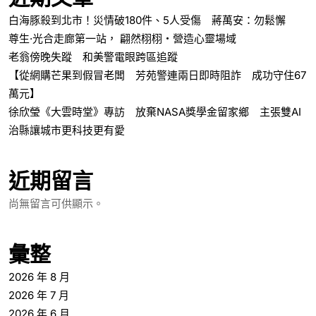
白海豚殺到北市！災情破180件、5人受傷 蔣萬安：勿鬆懈
尊生·光合走廊第一站， 翩然栩栩・營造心靈場域
老翁傍晚失蹤 和美警電眼跨區追蹤
【從網購芒果到假冒老闆 芳苑警連兩日即時阻詐 成功守住67
萬元】
徐欣瑩《大雲時堂》專訪 放棄NASA獎學金留家鄉 主張雙AI
治縣讓城市更科技更有愛
近期留言
尚無留言可供顯示。
彙整
2026 年 8 月
2026 年 7 月
2026 年 6 月