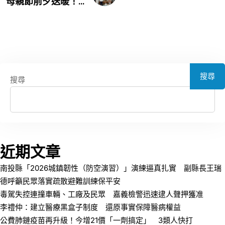
母親節前夕送暖！...
搜尋
搜尋
近期文章
南投縣「2026城鎮韌性（防空演習）」演練逼真扎實 副縣長王瑞
德呼籲民眾落實疏散避難訓練保平安
毒駕失控連撞車輛、工廠及民眾 嘉義檢警迅速逮人聲押獲准
李禮仲：建立醫療黑盒子制度 還原事實保障醫病權益
公費肺鏈疫苗再升級！今增21價「一劑搞定」 3類人快打