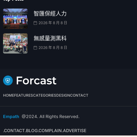
智匯保經人力
2026 年 8 月 8 日
無感量測黑科
2026 年 8 月 8 日
HOME
FEATURES
CATEGORIES
DESIGN
CONTACT
Empath
@2024. All Rights Reserved.
.CONTACT
.BLOG
.COMPLAIN
.ADVERTISE