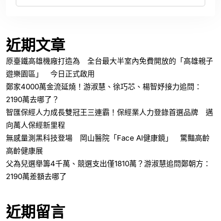
近期文章
原臺鐵高雄機廠打造為 全台最大半室內免費開放的「高雄親子
遊樂園區」 今日正式啟用
鄭家4000萬金流延燒！游淑慧、徐巧芯、楊智妤接力追問：
2190萬去哪了？
智匯保經人力成長雙冠王三連霸！保經業人力登錄首選品牌 邁
向萬人保經新里程
無感量測黑科技登場 岡山醫院「Face AI健康鏡」 驚豔高齡
高齡健康展
父為兒選舉籌4千萬、競選支出僅1810萬？游淑慧追問鄭朝方：
2190萬差額去哪了
近期留言