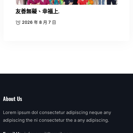
友善無礙、幸福上.
2026 年 8 月 7 日
About Us
Lorem ipsum dol consectetur adipiscing neque any
adipiscing the ni consectetur the a any adipiscing.