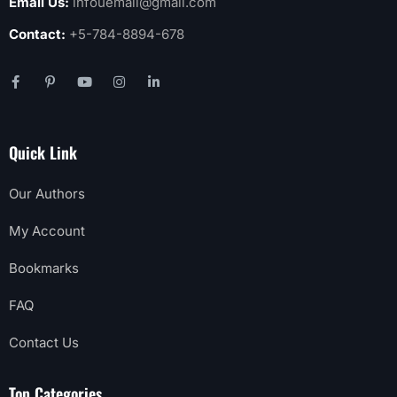
Email Us:
infouemail@gmail.com
Contact:
+5-784-8894-678
Quick Link
Our Authors
My Account
Bookmarks
FAQ
Contact Us
Top Categories