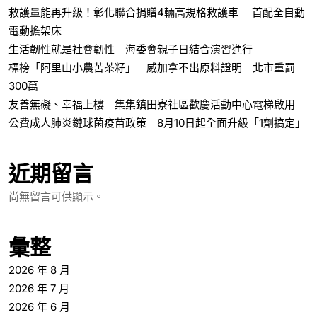
救護量能再升級！彰化聯合捐贈4輛高規格救護車 首配全自動
電動擔架床
生活韌性就是社會韌性 海委會親子日結合演習進行
標榜「阿里山小農苦茶籽」 威加拿不出原料證明 北市重罰
300萬
友善無礙、幸福上樓 集集鎮田寮社區歡慶活動中心電梯啟用
公費成人肺炎鏈球菌疫苗政策 8月10日起全面升級「1劑搞定」
近期留言
尚無留言可供顯示。
彙整
2026 年 8 月
2026 年 7 月
2026 年 6 月