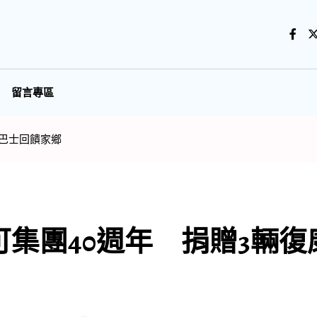
留言專區
康巴士回饋家鄉
集團40週年 捐贈3輛復