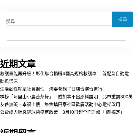
搜尋
搜尋
近期文章
救護量能再升級！彰化聯合捐贈4輛高規格救護車 首配全自動電
動擔架床
生活韌性就是社會韌性 海委會親子日結合演習進行
標榜「阿里山小農苦茶籽」 威加拿不出原料證明 北市重罰300萬
友善無礙、幸福上樓 集集鎮田寮社區歡慶活動中心電梯啟用
公費成人肺炎鏈球菌疫苗政策 8月10日起全面升級「1劑搞定」