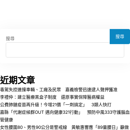
搜尋
搜尋
近期文章
毒駕失控連撞車輛、工廠及民眾 嘉義檢警迅速逮人聲押獲准
李禮仲：建立醫療黑盒子制度 還原事實保障醫病權益
公費肺鏈疫苗再升級！今增21價「一劑搞定」 3類人快打
嘉縣「代謝症候群OUT 邁向健康321行動」 預防中風333守護腦血
管健康
女性腰圍80、男性90公分是警戒線 黃敏惠響應「89量腰日」籲做