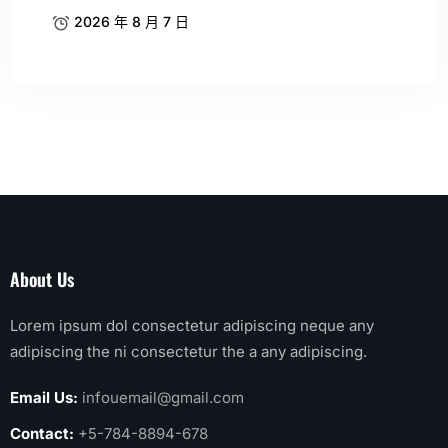
2026 年 8 月 7 日
About Us
Lorem ipsum dol consectetur adipiscing neque any
adipiscing the ni consectetur the a any adipiscing.
Email Us:
infouemail@gmail.com
Contact:
+5-784-8894-678