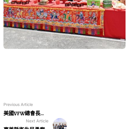
Previous Article
美國VFW總會長...
Next Article