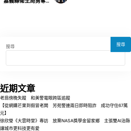
嘉義縣衛生局勇奪...
搜尋
搜尋
近期文章
老翁傍晚失蹤 和美警電眼跨區追蹤
【從網購芒果到假冒老闆 芳苑警連兩日即時阻詐 成功守住67萬
元】
徐欣瑩《大雲時堂》專訪 放棄NASA獎學金留家鄉 主張雙AI治縣
讓城市更科技更有愛