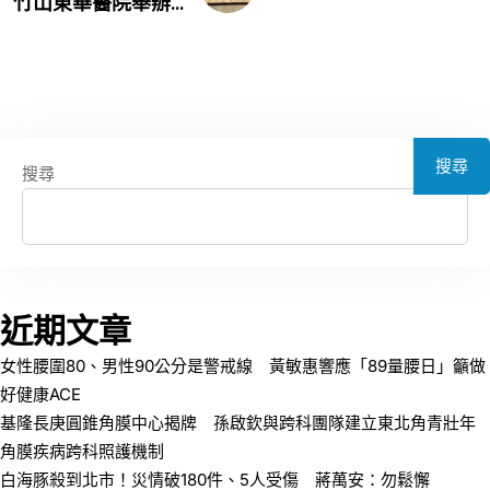
竹山東華醫院舉辦...
搜尋
搜尋
近期文章
女性腰圍80、男性90公分是警戒線 黃敏惠響應「89量腰日」籲做
好健康ACE
基隆長庚圓錐角膜中心揭牌 孫啟欽與跨科團隊建立東北角青壯年
角膜疾病跨科照護機制
白海豚殺到北市！災情破180件、5人受傷 蔣萬安：勿鬆懈