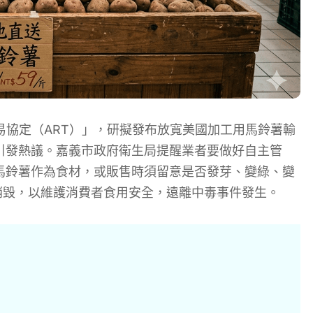
易協定（ART）」，研擬發布放寬美國加工用馬鈴薯輸
引發熱議。嘉義市政府衛生局提醒業者要做好自主管
馬鈴薯作為食材，或販售時須留意是否發芽、變綠、變
銷毀，以維護消費者食用安全，遠離中毒事件發生。