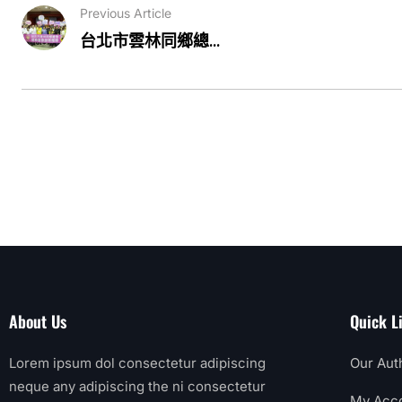
Previous Article
台北市雲林同鄉總...
About Us
Quick L
Lorem ipsum dol consectetur adipiscing
Our Aut
neque any adipiscing the ni consectetur
My Acc