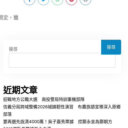
規定，雖
搜尋
搜尋
近期文章
迎戰地方公職大選 南投警局特訓重機部隊
信義分局跨域整備2026城鎮韌性演習 布農族語宣導深入原鄉
部落
要再選先說清4000萬！吳子嘉秀票據 控鄭永金為鄭朝方