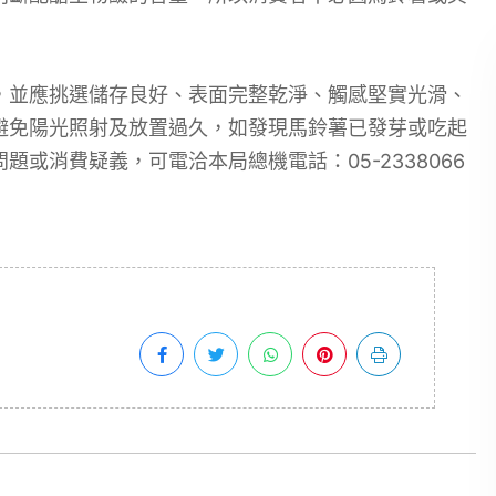
，並應挑選儲存良好、表面完整乾淨、觸感堅實光滑、
避免陽光照射及放置過久，如發現馬鈴薯已發芽或吃起
或消費疑義，可電洽本局總機電話：05-2338066