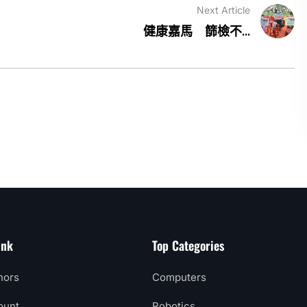
Next Article
健康嘉馬 篩檢不...
ink
Top Categories
hors
Computers
ount
Robotics