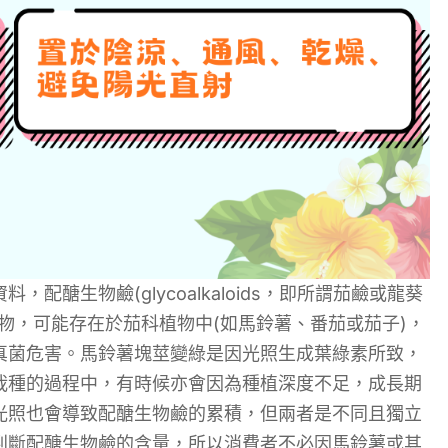
醣生物鹼(glycoalkaloids，即所謂茄鹼或龍葵
物，可能存在於茄科植物中(如馬鈴薯、番茄或茄子)，
真菌危害。馬鈴薯塊莖變綠是因光照生成葉綠素所致，
栽種的過程中，有時候亦會因為種植深度不足，成長期
光照也會導致配醣生物鹼的累積，但兩者是不同且獨立
判斷配醣生物鹼的含量，所以消費者不必因馬鈴薯或其