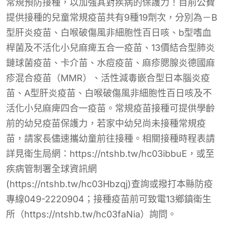
常規預防接種，以加強其對疾病的保護力！目前公費
提供接種的兒童常規疫苗共有9種19劑次，分別為－B
型肝炎疫苗、白喉破傷風非細胞性百日咳、b型嗜血
桿菌及不活化小兒麻痺五合一疫苗、13價結合型肺炎
鏈球菌疫苗、卡介苗、水痘疫苗、麻疹腮腺炎德國麻
疹混合疫苗（MMR）、活性減毒嵌合型日本腦炎疫
苗、A型肝炎疫苗、白喉破傷風非細胞性百日咳及不
活化小兒麻痺四合一疫苗。常規疫苗接種可提供學齡
前的幼兒疫苗保護力，若家中幼兒尚未接種常規疫
苗，請家長儘速攜幼童前往接種。相關接種時程表請
詳見衛生局網：https://ntshb.tw/hc03ibbuE，或至
疾病管制署全球資訊網
(https://ntshb.tw/hc03Hbzqj)查詢或撥打本縣防疫
專線049-2220904；接種疫苗前可致電13鄉鎮衛生
所（https://ntshb.tw/hc03faNia）詢問。