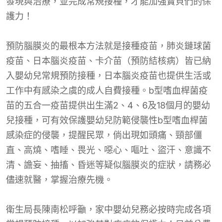
發現與治療，並完成常規接種，才能加強寶貝們的保
護力！
預防腦膜炎的最根本方法就是接種疫苗，肺炎鏈球菌
疫苗、日本腦炎疫苗、卡介苗（預防結核病）皆已納
入嬰幼兒常規預防接種，日本腦炎疫苗也提供生活或
工作中有感染之虞的成人自費接種。b型嗜血桿菌疫
苗的五合一疫苗提供出生滿2、4、6及18個月的嬰幼
兒接種，可有效保護嬰幼兒防範侵襲性b型嗜血桿菌
感染症的侵襲，提醒民眾，倘出現如頭痛、頸部僵
直、高燒、嗜睡、畏光、噁心、嘔吐、盜汗、意識不
清、譫妄、抽搐、昏迷等疑似腦膜炎的症狀，請務必
儘速就醫，掌握治療先機。
衛生局長陳南松呼籲，家中嬰幼兒務必按時完成各項