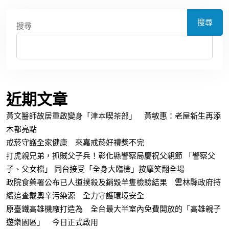
搜尋
搜尋
近期文章
黃文醫師故居重啟變身「津本喫茶部」 黃敏惠：老屋新生再添
木都亮點
戒菸守護全家健康 來嘉戒菸好禮獎不完
打虎親兄弟，抓賊父子兵！彰化縣警察局慶祝父親節 「警察父
子、父女檔」 同台接受「全身大臨檢」按摩笑翻全場
政院食藥署公布已人道撲殺及銷毀羊隻檢驗結果 雲林縣政府持
續追查戴奧辛污染源 全力守護環境安全
原臺鐵高雄機廠打造為 全台最大半室內免費開放的「高雄親子
遊樂園區」 今日正式啟用