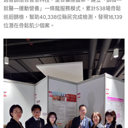
就醫—運動營養」一條龍服務模式，累計538場骨鬆
巡迴篩檢，幫助40,338位縣民完成檢測，發現16,139
位潛在骨鬆肌少個案。