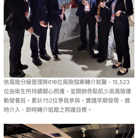
依風險分級管理將616位風險個案轉介就醫、15,523
位由衛生所持續關心照護，並開辦骨鬆肌少高風險運
動營養班，累計752位學員參與，實踐早期發現、適
時介入、即時轉介追蹤之照護目標。