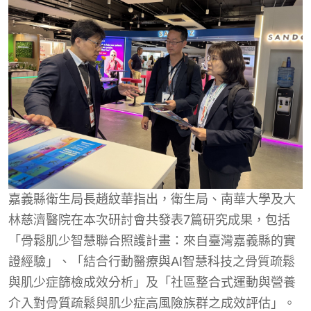
嘉義縣衛生局長趙紋華指出，衛生局、南華大學及大
林慈濟醫院在本次研討會共發表7篇研究成果，包括
「骨鬆肌少智慧聯合照護計畫：來自臺灣嘉義縣的實
證經驗」、「結合行動醫療與AI智慧科技之骨質疏鬆
與肌少症篩檢成效分析」及「社區整合式運動與營養
介入對骨質疏鬆與肌少症高風險族群之成效評估」。